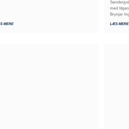
Sønderjysk
med tilgan
Brynjar In
S MERE
LÆS MERE