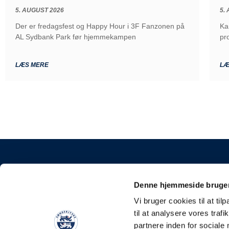
5. AUGUST 2026
5.
Der er fredagsfest og Happy Hour i 3F Fanzonen på
Ka
AL Sydbank Park før hjemmekampen
pr
LÆS MERE
LÆ
KONTAKT
Denne hjemmeside bruger
Sønderjyske Fodbold
Vi bruger cookies til at til
Stadionvej 5, 6100 H
til at analysere vores tra
E-mail: kontakt@soen
partnere inden for sociale