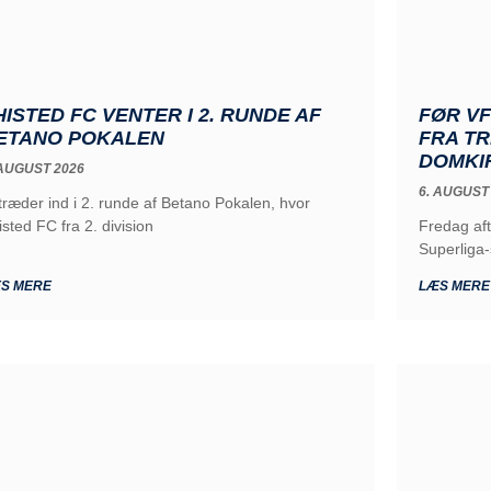
HISTED FC VENTER I 2. RUNDE AF
FØR V
ETANO POKALEN
FRA TR
DOMKI
 AUGUST 2026
6. AUGUST
 træder ind i 2. runde af Betano Pokalen, hvor
isted FC fra 2. division
Fredag af
Superliga
S MERE
LÆS MERE