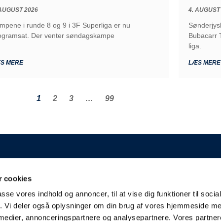
 AUGUST 2026
4. AUGUST
mpene i runde 8 og 9 i 3F Superliga er nu
Sønderjys
ogramsat. Der venter søndagskampe
Bubacarr T
liga.
S MERE
LÆS MERE
1
2
3
…
99
GENERELT
 cookies
 A/S
Kontakt
passe vores indhold og annoncer, til at vise dig funktioner til soci
Kampplan
aderslev
fik. Vi deler også oplysninger om din brug af vores hjemmeside m
Bliv partner
derjyskefodbold.dk
 medier, annonceringspartnere og analysepartnere. Vores partne