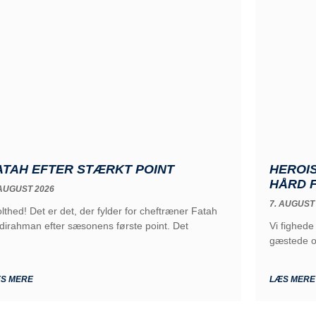
ATAH EFTER STÆRKT POINT
HEROIS
HÅRD 
 AUGUST 2026
7. AUGUST
olthed! Det er det, der fylder for cheftræner Fatah
dirahman efter sæsonens første point. Det
Vi fighede
gæstede os
S MERE
LÆS MERE