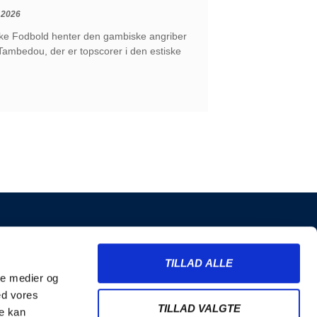
 2026
ke Fodbold henter den gambiske angriber
ambedou, der er topscorer i den estiske
INFORMATION
TILLAD ALLE
Billetter
ale medier og
Merchandise
ed vores
Nyhedsbrev
TILLAD VALGTE
re kan