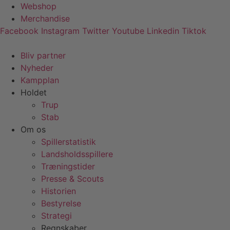
Videre
Webshop
til
Merchandise
indhold
Facebook
Instagram
Twitter
Youtube
Linkedin
Tiktok
Bliv partner
Nyheder
Kampplan
Holdet
Trup
Stab
Om os
Spillerstatistik
Landsholdsspillere
Træningstider
Presse & Scouts
Historien
Bestyrelse
Strategi
Regnskaber