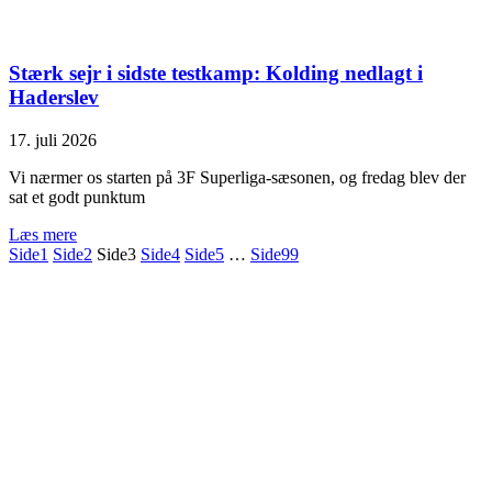
Stærk sejr i sidste testkamp: Kolding nedlagt i
Haderslev
17. juli 2026
Vi nærmer os starten på 3F Superliga-sæsonen, og fredag blev der
sat et godt punktum
Læs mere
Side
1
Side
2
Side
3
Side
4
Side
5
…
Side
99