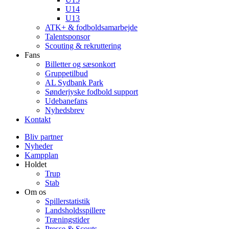
U14
U13
ATK+ & fodboldsamarbejde
Talentsponsor
Scouting & rekruttering
Fans
Billetter og sæsonkort
Gruppetilbud
AL Sydbank Park
Sønderjyske fodbold support
Udebanefans
Nyhedsbrev
Kontakt
Bliv partner
Nyheder
Kampplan
Holdet
Trup
Stab
Om os
Spillerstatistik
Landsholdsspillere
Træningstider
Presse & Scouts