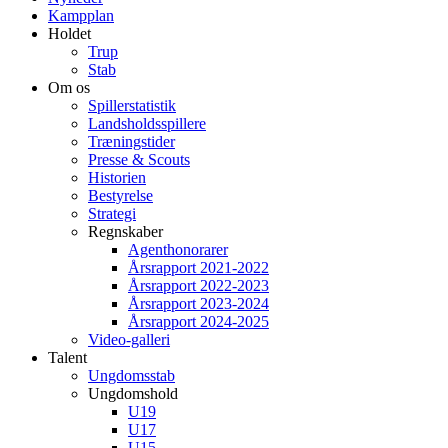
Kampplan
Holdet
Trup
Stab
Om os
Spillerstatistik
Landsholdsspillere
Træningstider
Presse & Scouts
Historien
Bestyrelse
Strategi
Regnskaber
Agenthonorarer
Årsrapport 2021-2022
Årsrapport 2022-2023
Årsrapport 2023-2024
Årsrapport 2024-2025
Video-galleri
Talent
Ungdomsstab
Ungdomshold
U19
U17
U15