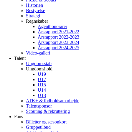
Historien
Bestyrelse
Strategi
Regnskaber
Agenthonorarer
Årsrapport 2021-2022
Årsrapport 2022-2023
Årsrapport 2023-2024
Årsrapport 2024-2025
Video-galleri
Talent
Ungdomsstab
Ungdomshold
U19
U17
U15
U14
U13
ATK+ & fodboldsamarbejde
Talentsponsor
Scouting & rekruttering
Fans
Billetter og sæsonkort
Gruppetilbud