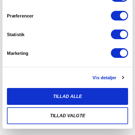
Præferencer
Statistik
Marketing
Vis detaljer
BITTER SKÆBNE I ODENSE
3. AUGUST 2026
TILLAD ALLE
Det blev en jævnbyrdig duel mandag aften på Fyn, men trods
flere store muligheder var
TILLAD VALGTE
LÆS MERE