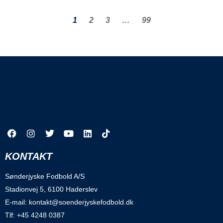
1
2
3
…
99
KONTAKT
Sønderjyske Fodbold A/S
Stadionvej 5, 6100 Haderslev
E-mail: kontakt@soenderjyskefodbold.dk
Tlf: +45 4248 0387