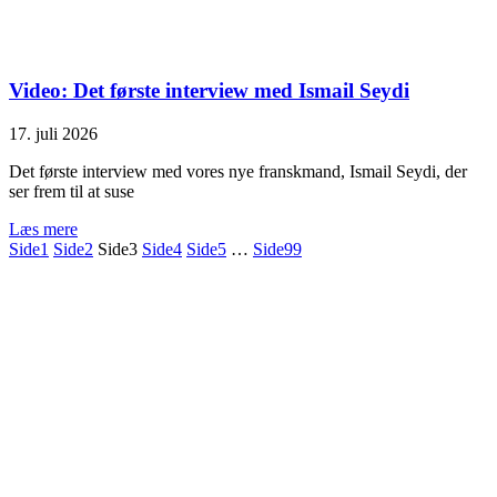
Video: Det første interview med Ismail Seydi
17. juli 2026
Det første interview med vores nye franskmand, Ismail Seydi, der
ser frem til at suse
Læs mere
Side
1
Side
2
Side
3
Side
4
Side
5
…
Side
99