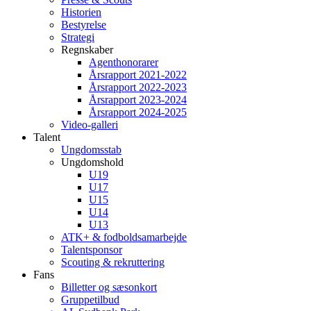
Historien
Bestyrelse
Strategi
Regnskaber
Agenthonorarer
Årsrapport 2021-2022
Årsrapport 2022-2023
Årsrapport 2023-2024
Årsrapport 2024-2025
Video-galleri
Talent
Ungdomsstab
Ungdomshold
U19
U17
U15
U14
U13
ATK+ & fodboldsamarbejde
Talentsponsor
Scouting & rekruttering
Fans
Billetter og sæsonkort
Gruppetilbud