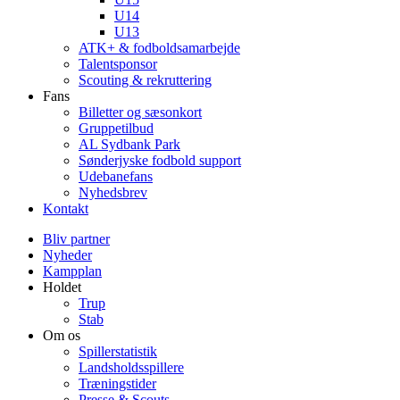
U14
U13
ATK+ & fodboldsamarbejde
Talentsponsor
Scouting & rekruttering
Fans
Billetter og sæsonkort
Gruppetilbud
AL Sydbank Park
Sønderjyske fodbold support
Udebanefans
Nyhedsbrev
Kontakt
Bliv partner
Nyheder
Kampplan
Holdet
Trup
Stab
Om os
Spillerstatistik
Landsholdsspillere
Træningstider
Presse & Scouts