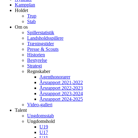
Kampplan
Holdet
Trup
Stab
Om os
Spillerstatistik
Landsholdsspillere
Træningstider
Presse & Scouts
Historien
Bestyrelse
Strategi
Regnskaber
Agenthonorarer
Årsrapport 2021-2022
Årsrapport 2022-2023
Årsrapport 2023-2024
Årsrapport 2024-2025
Video-galleri
Talent
Ungdomsstab
Ungdomshold
U19
U17
U15