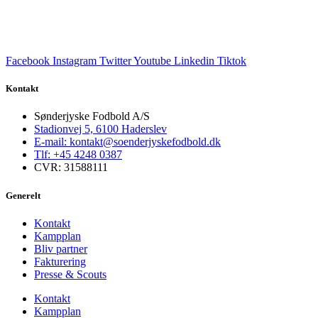
Facebook
Instagram
Twitter
Youtube
Linkedin
Tiktok
Kontakt
Sønderjyske Fodbold A/S
Stadionvej 5, 6100 Haderslev
E-mail: kontakt@soenderjyskefodbold.dk
Tlf: +45 4248 0387
CVR: 31588111
Generelt
Kontakt
Kampplan
Bliv partner
Fakturering
Presse & Scouts
Kontakt
Kampplan