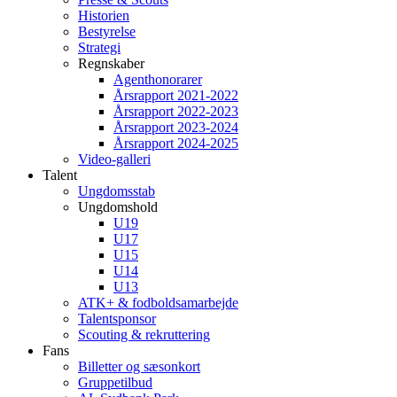
Historien
Bestyrelse
Strategi
Regnskaber
Agenthonorarer
Årsrapport 2021-2022
Årsrapport 2022-2023
Årsrapport 2023-2024
Årsrapport 2024-2025
Video-galleri
Talent
Ungdomsstab
Ungdomshold
U19
U17
U15
U14
U13
ATK+ & fodboldsamarbejde
Talentsponsor
Scouting & rekruttering
Fans
Billetter og sæsonkort
Gruppetilbud