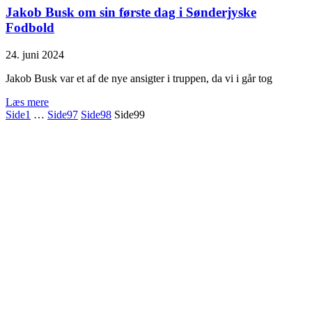
Jakob Busk om sin første dag i Sønderjyske
Fodbold
24. juni 2024
Jakob Busk var et af de nye ansigter i truppen, da vi i går tog
Læs mere
Side
1
…
Side
97
Side
98
Side
99