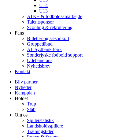
U14
U13
ATK+ & fodboldsamarbejde
Talentsponsor
Scouting & rekruttering
Fans
Billetter og sæsonkort
Gruppetilbud
AL Sydbank Park
Sønderjyske fodbold support
Udebanefans
Nyhedsbrev
Kontakt
Bliv partner
Nyheder
Kampplan
Holdet
Trup
Stab
Om os
Spillerstatistik
Landsholdsspillere
Træningstider
Presse & Scouts