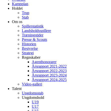
Kampplan
Holdet
Trup
Stab
Om os
Spillerstatistik
Landsholdsspillere
Træningstider
Presse & Scouts
Historien
Bestyrelse
Strategi
Regnskaber
Agenthonorarer
Årsrapport 2021-2022
Årsrapport 2022-2023
Årsrapport 2023-2024
Årsrapport 2024-2025
Video-galleri
Talent
Ungdomsstab
Ungdomshold
U19
U17
U15