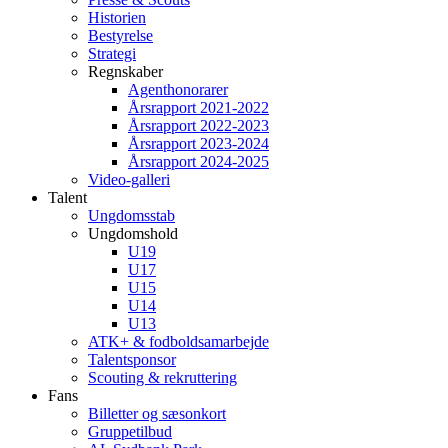
Historien
Bestyrelse
Strategi
Regnskaber
Agenthonorarer
Årsrapport 2021-2022
Årsrapport 2022-2023
Årsrapport 2023-2024
Årsrapport 2024-2025
Video-galleri
Talent
Ungdomsstab
Ungdomshold
U19
U17
U15
U14
U13
ATK+ & fodboldsamarbejde
Talentsponsor
Scouting & rekruttering
Fans
Billetter og sæsonkort
Gruppetilbud