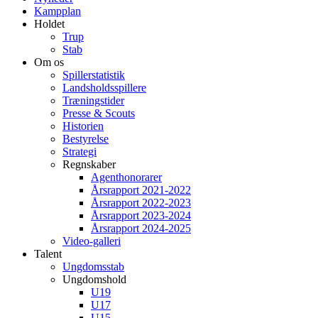
Kampplan
Holdet
Trup
Stab
Om os
Spillerstatistik
Landsholdsspillere
Træningstider
Presse & Scouts
Historien
Bestyrelse
Strategi
Regnskaber
Agenthonorarer
Årsrapport 2021-2022
Årsrapport 2022-2023
Årsrapport 2023-2024
Årsrapport 2024-2025
Video-galleri
Talent
Ungdomsstab
Ungdomshold
U19
U17
U15