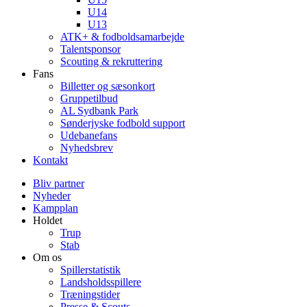
U14
U13
ATK+ & fodboldsamarbejde
Talentsponsor
Scouting & rekruttering
Fans
Billetter og sæsonkort
Gruppetilbud
AL Sydbank Park
Sønderjyske fodbold support
Udebanefans
Nyhedsbrev
Kontakt
Bliv partner
Nyheder
Kampplan
Holdet
Trup
Stab
Om os
Spillerstatistik
Landsholdsspillere
Træningstider
Presse & Scouts