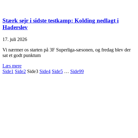
Stærk sejr i sidste testkamp: Kolding nedlagt i
Haderslev
17. juli 2026
Vi nærmer os starten på 3F Superliga-sæsonen, og fredag blev der
sat et godt punktum
Læs mere
Side
1
Side
2
Side
3
Side
4
Side
5
…
Side
99