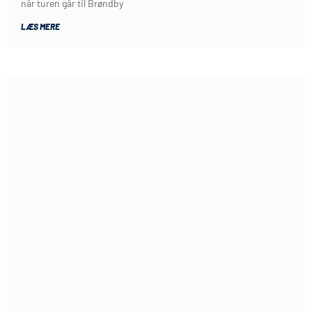
når turen går til Brøndby
LÆS MERE