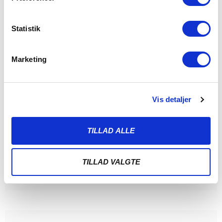
Statistik
Marketing
Vis detaljer
ALBERT RRAHMANI UDLEJES TIL NYKØBING FC
7. AUGUST 2026
TILLAD ALLE
Sønderjyske Fodbold udlejer Albert Rrahmani til 2.
divisionsklubben Nykøbing FC i hele 2026/2027-sæsonen.
Sønderjyske Fodbold
TILLAD VALGTE
LÆS MERE