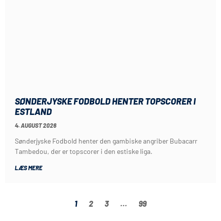
SØNDERJYSKE FODBOLD HENTER TOPSCORER I
ESTLAND
4. AUGUST 2026
Sønderjyske Fodbold henter den gambiske angriber Bubacarr
Tambedou, der er topscorer i den estiske liga.
LÆS MERE
1
2
3
…
99