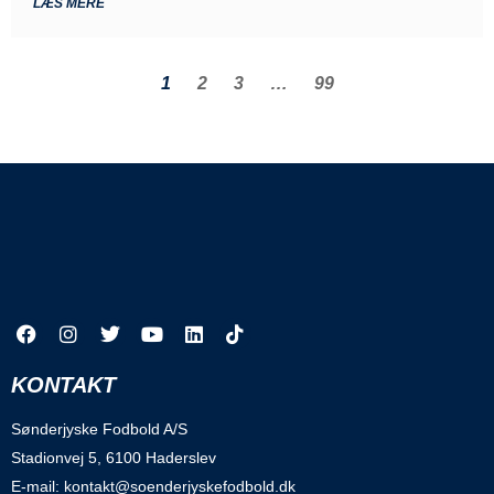
LÆS MERE
1
2
3
…
99
KONTAKT
Sønderjyske Fodbold A/S
Stadionvej 5, 6100 Haderslev
E-mail: kontakt@soenderjyskefodbold.dk