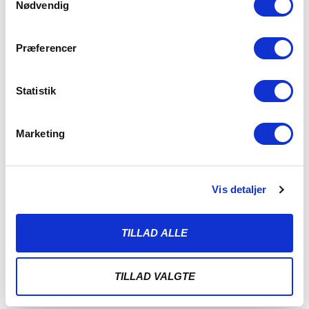
Nødvendig
Præferencer
Statistik
Marketing
Vis detaljer
ALBERT RRAHMANI UDLEJES TIL
NYKØBING FC
TILLAD ALLE
7. AUGUST 2026
Sønderjyske Fodbold udlejer Albert Rrahmani til 2.
TILLAD VALGTE
divisionsklubben Nykøbing FC i hele 2026/2027-sæsonen.
Sønderjyske Fodbold