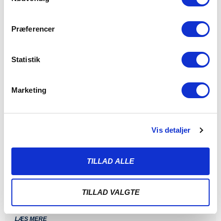
Præferencer
Statistik
Marketing
Vis detaljer
ALBERT RRAHMANI UDLEJES TIL
NYKØBING FC
TILLAD ALLE
7. AUGUST 2026
Sønderjyske Fodbold udlejer Albert Rrahmani til 2.
divisionsklubben Nykøbing FC i hele 2026/2027-sæsonen.
TILLAD VALGTE
Sønderjyske Fodbold
LÆS MERE