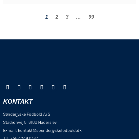
1
2
3
…
99
KONTAKT
Sønderjyske Fodbold A/S
Stadionvej 5, 6100 Haderslev
E-mail: kontakt@soenderjyskefodbold.dk
Tlf: +45 4248 0387