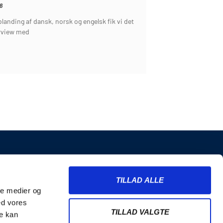
6
landing af dansk, norsk og engelsk fik vi det
erview med
INFORMATION
TILLAD ALLE
Billetter
ale medier og
Merchandise
ed vores
Nyhedsbrev
TILLAD VALGTE
re kan
Handelsbetingelser