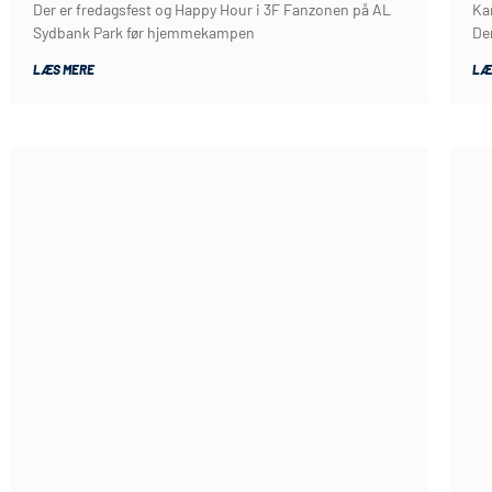
Der er fredagsfest og Happy Hour i 3F Fanzonen på AL
Ka
Sydbank Park før hjemmekampen
De
LÆS MERE
LÆ