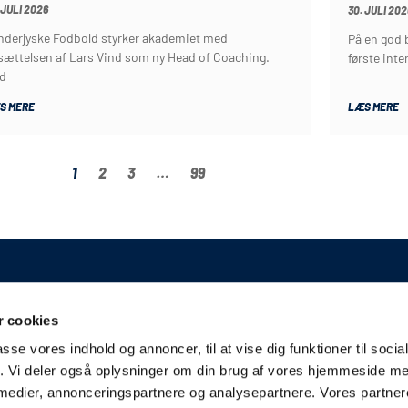
 JULI 2026
30. JULI 202
nderjyske Fodbold styrker akademiet med
På en god b
sættelsen af Lars Vind som ny Head of Coaching.
første int
d
S MERE
LÆS MERE
1
2
3
…
99
GENERELT
 cookies
Kontakt
A/S
passe vores indhold og annoncer, til at vise dig funktioner til soci
Kampplan
erslev
fik. Vi deler også oplysninger om din brug af vores hjemmeside m
Bliv partner
derjyskefodbold.dk
 medier, annonceringspartnere og analysepartnere. Vores partne
Fakturering