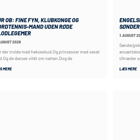
R OB: FINE FYN, KLUBKONGE OG
ENGELS
ORDTENNIS-MAND UDEN RØDE
SØNDER
LODLEGEMER
1. AUGUST 2
AUGUST 2026
Sønderjysk
r der trolde med hekseskud.Og prinsesser med sexet
ansættelse
d.Og de danser vildt om natten.Dog de
tiltræder 
S MERE
LÆS MERE