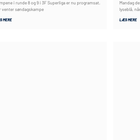
mpene i runde 8 og 9 i 3F Superliga er nu programsat.
Mandag den
r venter søndagskampe
lyseblå, nå
S MERE
LÆS MERE