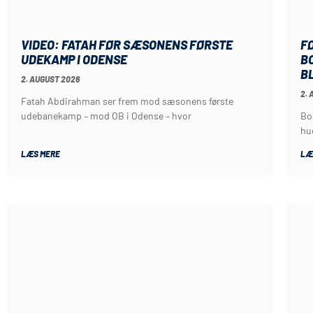
VIDEO: FATAH FØR SÆSONENS FØRSTE
FØ
UDEKAMP I ODENSE
B
B
2. AUGUST 2026
2. 
Fatah Abdirahman ser frem mod sæsonens første
udebanekamp – mod OB i Odense – hvor
Bo
hu
LÆS MERE
LÆ