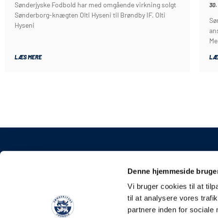
Sønderjyske Fodbold har med omgående virkning solgt
30.
Sønderborg-knægten Olti Hyseni til Brøndby IF. Olti
Sø
Hyseni
an
Me
LÆS MERE
LÆ
KONTAKT
Denne hjemmeside bruger
Sønderjyske Fodbold 
Vi bruger cookies til at til
Stadionvej 5, 6100 Had
til at analysere vores tra
E-mail: kontakt@soen
partnere inden for sociale