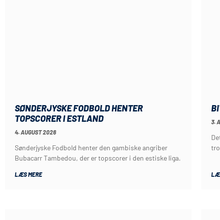
SØNDERJYSKE FODBOLD HENTER
B
TOPSCORER I ESTLAND
3. 
4. AUGUST 2026
De
Sønderjyske Fodbold henter den gambiske angriber
tro
Bubacarr Tambedou, der er topscorer i den estiske liga.
LÆS MERE
LÆ