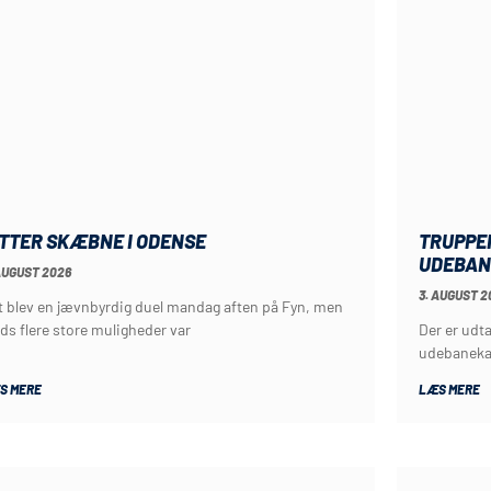
TRUPPE
ITTER SKÆBNE I ODENSE
UDEBAN
AUGUST 2026
3. AUGUST 2
t blev en jævnbyrdig duel mandag aften på Fyn, men
Der er udta
ds flere store muligheder var
udebaneka
S MERE
LÆS MERE