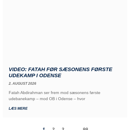
VIDEO: FATAH FØR SÆSONENS FØRSTE
UDEKAMP I ODENSE
2. AUGUST 2026
Fatah Abdirahman ser frem mod sæsonens første
udebanekamp – mod OB i Odense – hvor
LÆS MERE
1
2
3
…
99