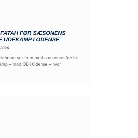
: FATAH FØR SÆSONENS
E UDEKAMP I ODENSE
 2026
irahman ser frem mod sæsonens første
mp – mod OB i Odense – hvor