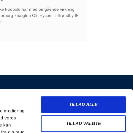
ke Fodbold har med omgående virkning
erborg-knægten Olti Hyseni til Brøndby IF.
i
INFORMATION
TILLAD ALLE
Billetter
ale medier og
Merchandise
ed vores
Nyhedsbrev
TILLAD VALGTE
re kan
Handelsbetingelser
fra din brug