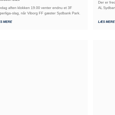
Der er fr
edag aften klokken 19.00 venter endnu et 3F
AL Sydba
perliga-slag, når Viborg FF gæster Sydbank Park.
S MERE
LÆS MERE