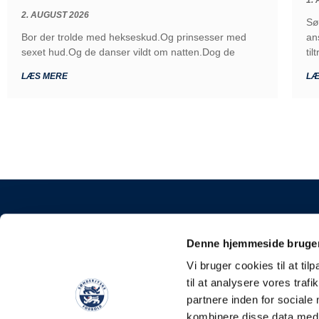
2. AUGUST 2026
Sø
Bor der trolde med hekseskud.Og prinsesser med
an
sexet hud.Og de danser vildt om natten.Dog de
ti
LÆS MERE
LÆ
KONTAKT
Denne hjemmeside bruger
Sønderjyske Fodbold
Vi bruger cookies til at til
Stadionvej 5, 6100 H
til at analysere vores tra
E-mail: kontakt@soen
partnere inden for sociale
Tlf: +45 4248 0387
kombinere disse data med a