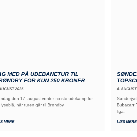
AG MED PÅ UDEBANETUR TIL
SØNDE
RØNDBY FOR KUN 250 KRONER
TOPSC
 AUGUST 2026
4. AUGUST
ndag den 17. august venter næste udekamp for
Sønderjys
 lyseblå, når turen går til Brøndby
Bubacarr T
liga.
S MERE
LÆS MERE