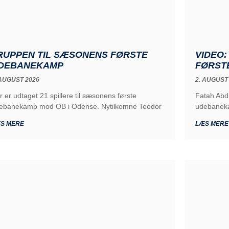
RUPPEN TIL SÆSONENS FØRSTE
VIDEO
DEBANEKAMP
FØRST
 AUGUST 2026
2. AUGUST
r er udtaget 21 spillere til sæsonens første
Fatah Abd
ebanekamp mod OB i Odense. Nytilkomne Teodor
udebaneka
S MERE
LÆS MERE