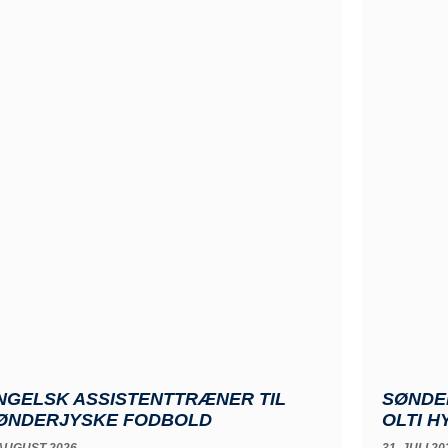
NGELSK ASSISTENTTRÆNER TIL
SØNDE
ØNDERJYSKE FODBOLD
OLTI H
 AUGUST 2026
31. JULI 20