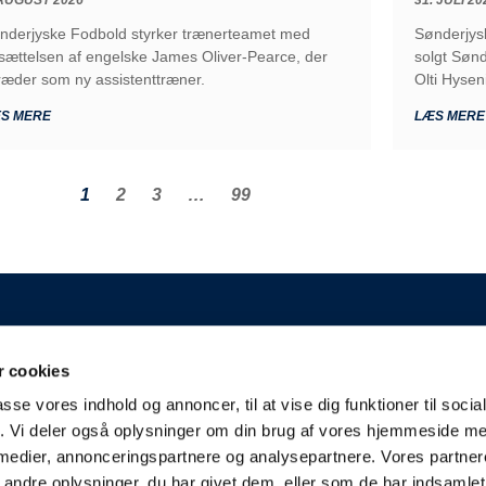
nderjyske Fodbold styrker trænerteamet med
Sønderjys
sættelsen af engelske James Oliver-Pearce, der
solgt Sønd
ltræder som ny assistenttræner.
Olti Hysen
S MERE
LÆS MERE
1
2
3
…
99
GENERELT
 cookies
 A/S
Kontakt
passe vores indhold og annoncer, til at vise dig funktioner til soci
Kampplan
aderslev
fik. Vi deler også oplysninger om din brug af vores hjemmeside m
Bliv partner
derjyskefodbold.dk
 medier, annonceringspartnere og analysepartnere. Vores partne
Fakturering
ndre oplysninger, du har givet dem, eller som de har indsamlet 