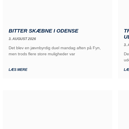
T
BITTER SKÆBNE I ODENSE
U
3. AUGUST 2026
3.
Det blev en jævnbyrdig duel mandag aften på Fyn,
De
men trods flere store muligheder var
ud
LÆS MERE
LÆ