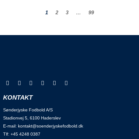
1
2
3
…
99
KONTAKT
Sønderjyske Fodbold A/S
Stadionvej 5, 6100 Haderslev
E-mail: kontakt@soenderjyskefodbold.dk
Tlf: +45 4248 0387