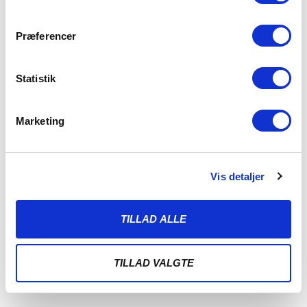
Præferencer
Statistik
Marketing
Vis detaljer
BITTER SKÆBNE I ODENSE
3. AUGUST 2026
TILLAD ALLE
Det blev en jævnbyrdig duel mandag aften på Fyn, men trods
flere store muligheder var
TILLAD VALGTE
LÆS MERE