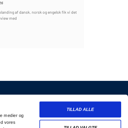
26
landing af dansk, norsk og engelsk fik vi det
erview med
INFORMATION
TILLAD ALLE
Billetter
ale medier og
Merchandise
ed vores
Nyhedsbrev
TILLAD VALGTE