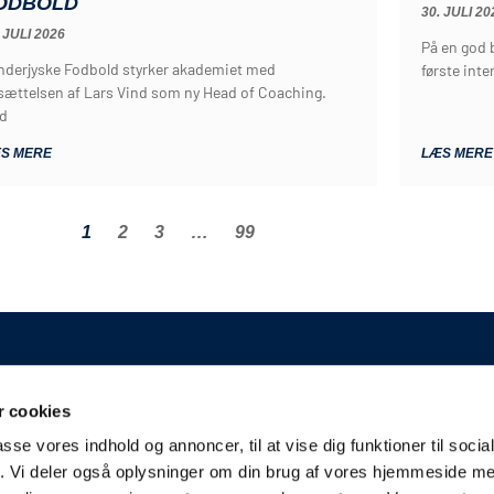
ODBOLD
30. JULI 20
 JULI 2026
På en god b
nderjyske Fodbold styrker akademiet med
første int
sættelsen af Lars Vind som ny Head of Coaching.
d
S MERE
LÆS MERE
1
2
3
…
99
GENERELT
 cookies
Kontakt
A/S
passe vores indhold og annoncer, til at vise dig funktioner til soci
Kampplan
erslev
fik. Vi deler også oplysninger om din brug af vores hjemmeside m
Bliv partner
derjyskefodbold.dk