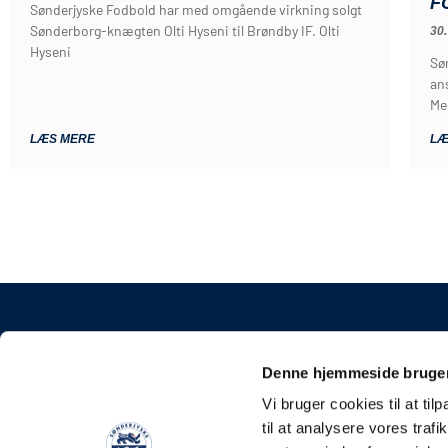
F
Sønderjyske Fodbold har med omgående virkning solgt
Sønderborg-knægten Olti Hyseni til Brøndby IF. Olti
30.
Hyseni
Sø
an
Me
LÆS MERE
LÆ
KONTAKT
Denne hjemmeside bruger
Sønderjyske Fodbold 
Vi bruger cookies til at til
Stadionvej 5, 6100 Had
til at analysere vores tra
E-mail: kontakt@soen