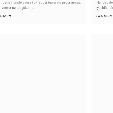
mpene i runde 8 og 9 i 3F Superliga er nu programsat.
Mandag den
r venter søndagskampe
lyseblå, nå
S MERE
LÆS MERE