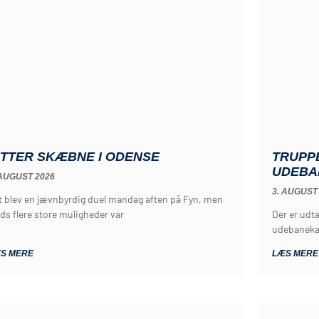
TRUPP
ITTER SKÆBNE I ODENSE
UDEBA
 AUGUST 2026
3. AUGUST
t blev en jævnbyrdig duel mandag aften på Fyn, men
Der er udta
ds flere store muligheder var
udebaneka
S MERE
LÆS MERE