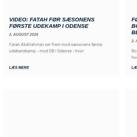
VIDEO: FATAH FØR SÆSONENS
F
FØRSTE UDEKAMP I ODENSE
B
B
2. AUGUST 2026
2.
Fatah Abdirahman ser frem mod sæsonens første
udebanekamp – mod OB i Odense – hvor
Bo
hu
LÆS MERE
LÆ