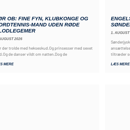
ØR OB: FINE FYN, KLUBKONGE OG
ENGEL
ORDTENNIS-MAND UDEN RØDE
SØNDE
LODLEGEMER
1. AUGUST
 AUGUST 2026
Sønderjysk
r der trolde med hekseskud.Og prinsesser med sexet
ansættelse
d.Og de danser vildt om natten.Dog de
tiltræder 
S MERE
LÆS MERE