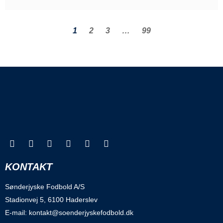
1
2
3
…
99
KONTAKT
Sønderjyske Fodbold A/S
Stadionvej 5, 6100 Haderslev
E-mail: kontakt@soenderjyskefodbold.dk