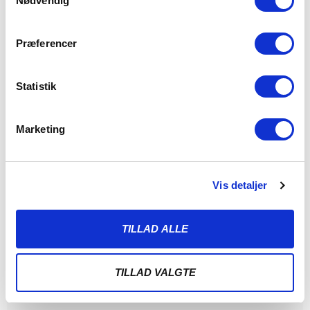
Nødvendig
Præferencer
Statistik
Marketing
Vis detaljer
SØNDERJYSKE FODBOLD HENTER
TOPSCORER I ESTLAND
TILLAD ALLE
4. AUGUST 2026
Sønderjyske Fodbold henter den gambiske angriber
TILLAD VALGTE
Bubacarr Tambedou, der er topscorer i den estiske liga.
LÆS MERE