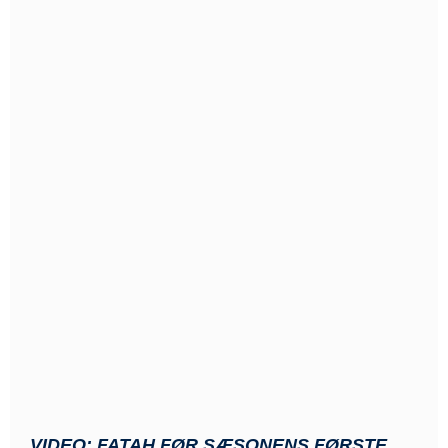
VIDEO: FATAH FØR SÆSONENS FØRSTE