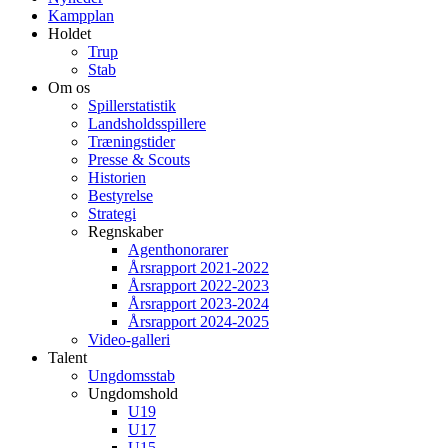
Kampplan
Holdet
Trup
Stab
Om os
Spillerstatistik
Landsholdsspillere
Træningstider
Presse & Scouts
Historien
Bestyrelse
Strategi
Regnskaber
Agenthonorarer
Årsrapport 2021-2022
Årsrapport 2022-2023
Årsrapport 2023-2024
Årsrapport 2024-2025
Video-galleri
Talent
Ungdomsstab
Ungdomshold
U19
U17
U15