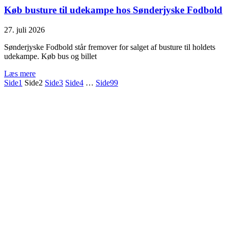
Køb busture til udekampe hos Sønderjyske Fodbold
27. juli 2026
Sønderjyske Fodbold står fremover for salget af busture til holdets
udekampe. Køb bus og billet
Læs mere
Side
1
Side
2
Side
3
Side
4
…
Side
99