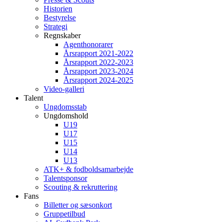
Historien
Bestyrelse
Strategi
Regnskaber
Agenthonorarer
Årsrapport 2021-2022
Årsrapport 2022-2023
Årsrapport 2023-2024
Årsrapport 2024-2025
Video-galleri
Talent
Ungdomsstab
Ungdomshold
U19
U17
U15
U14
U13
ATK+ & fodboldsamarbejde
Talentsponsor
Scouting & rekruttering
Fans
Billetter og sæsonkort
Gruppetilbud