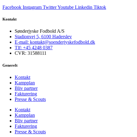
Facebook
Instagram
Twitter
Youtube
Linkedin
Tiktok
Kontakt
Sønderjyske Fodbold A/S
Stadionvej 5, 6100 Haderslev
E-mail: kontakt@soenderjyskefodbold.dk
Tlf: +45 4248 0387
CVR: 31588111
Generelt
Kontakt
Kampplan
Bliv partner
Fakturering
Presse & Scouts
Kontakt
Kampplan
Bliv partner
Fakturering
Presse & Scouts