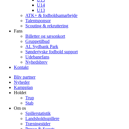
U14
U13
ATK+ & fodboldsamarbejde
Talentsponsor
Scouting & rekruttering
Fans
Billetter og sæsonkort
Gruppetilbud
AL Sydbank Park
Sønderjyske fodbold support
Udebanefans
Nyhedsbrev
Kontakt
Bliv partner
Nyheder
Kampplan
Holdet
Trup
Stab
Om os
Spillerstatistik
Landsholdsspillere
Træningstider
Presse & Scouts