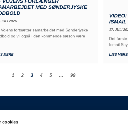
F VOJENS FORLÆNGER
AMARBEJDET MED SØNDERJYSKE
ODBOLD
VIDEO:
ISMAIL
 JULI 2026
 Vojens fortsætter samarbejdet med Sønderjyske
17. JULI 20
dbold og vil også i den kommende sæson være
Det først
Ismail Seyd
S MERE
LÆS MERE
1
2
3
4
5
…
99
GENERELT
 cookies
 A/S
Kontakt