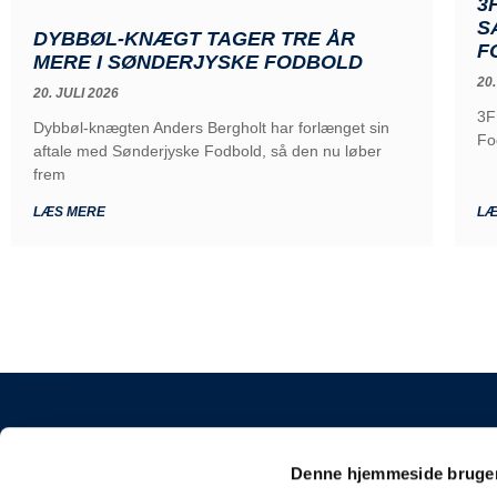
3
S
DYBBØL-KNÆGT TAGER TRE ÅR
F
MERE I SØNDERJYSKE FODBOLD
20.
20. JULI 2026
3F
Dybbøl-knægten Anders Bergholt har forlænget sin
Fo
aftale med Sønderjyske Fodbold, så den nu løber
frem
LÆS MERE
LÆ
KONTAKT
Denne hjemmeside bruger
Sønderjyske Fodbold