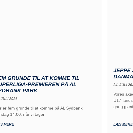
JEPPE 
DANMA
EM GRUNDE TIL AT KOMME TIL
UPERLIGA-PREMIEREN PÅ AL
24. JULI 20
YDBANK PARK
Vores akad
 JULI 2026
U17-lands
gang glæ
r er fem grunde til at komme på AL Sydbank
ndag 14.00, når vi tager
S MERE
LÆS MERE