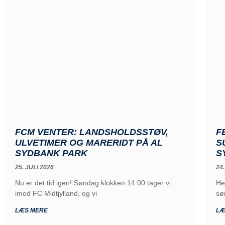
FCM VENTER: LANDSHOLDSSTØV,
F
ULVETIMER OG MARERIDT PÅ AL
S
SYDBANK PARK
S
25. JULI 2026
24.
Nu er det tid igen! Søndag klokken 14.00 tager vi
He
imod FC Midtjylland, og vi
sø
LÆS MERE
LÆ