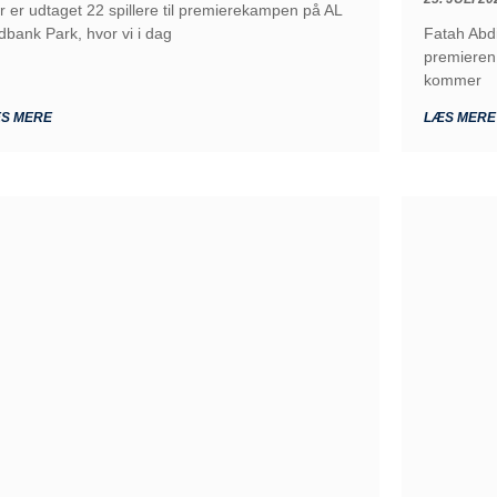
r er udtaget 22 spillere til premierekampen på AL
dbank Park, hvor vi i dag
Fatah Abdi
premieren 
kommer
S MERE
LÆS MERE