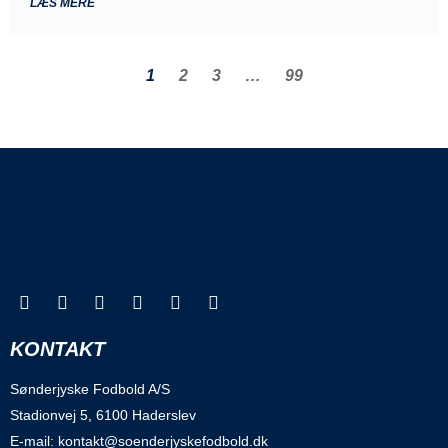
LÆS MERE
1
2
3
…
99
KONTAKT
Sønderjyske Fodbold A/S
Stadionvej 5, 6100 Haderslev
E-mail: kontakt@soenderjyskefodbold.dk