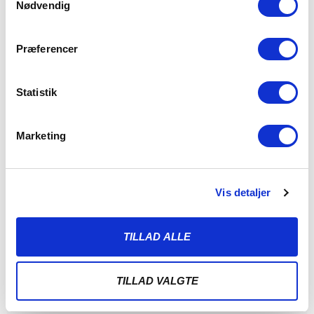
Nødvendig
Præferencer
Statistik
Marketing
Vis detaljer
ALBERT RRAHMANI UDLEJES TIL
NYKØBING FC
TILLAD ALLE
7. AUGUST 2026
Sønderjyske Fodbold udlejer Albert Rrahmani til 2.
TILLAD VALGTE
divisionsklubben Nykøbing FC i hele 2026/2027-sæsonen.
Sønderjyske Fodbold