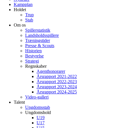
Kampplan
Holdet
Trup
Stab
Om os
Spillerstatistik
Landsholdsspillere
Træningstider
Presse & Scouts
Historien
Bestyrelse
Strategi
Regnskaber
Agenthonorarer
Årsrapport 2021-2022
Årsrapport 2022-2023
Årsrapport 2023-2024
Årsrapport 2024-2025
Video-galleri
Talent
Ungdomsstab
Ungdomshold
U19
U17
U15