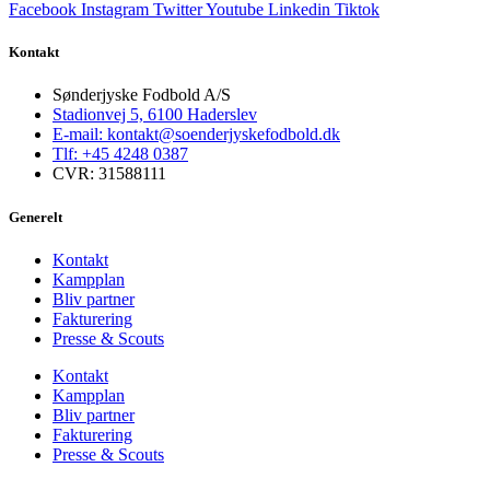
Facebook
Instagram
Twitter
Youtube
Linkedin
Tiktok
Kontakt
Sønderjyske Fodbold A/S
Stadionvej 5, 6100 Haderslev
E-mail: kontakt@soenderjyskefodbold.dk
Tlf: +45 4248 0387
CVR: 31588111
Generelt
Kontakt
Kampplan
Bliv partner
Fakturering
Presse & Scouts
Kontakt
Kampplan
Bliv partner
Fakturering
Presse & Scouts