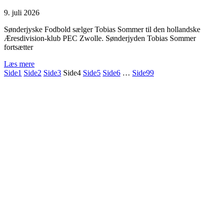
9. juli 2026
Sønderjyske Fodbold sælger Tobias Sommer til den hollandske
Æresdivision-klub PEC Zwolle. Sønderjyden Tobias Sommer
fortsætter
Læs mere
Side
1
Side
2
Side
3
Side
4
Side
5
Side
6
…
Side
99