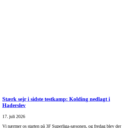
Stærk sejr i sidste testkamp: Kolding nedlagt i
Haderslev
17. juli 2026
Vi nærmer os starten på 3F Superliga-sæsonen, og fredag blev der