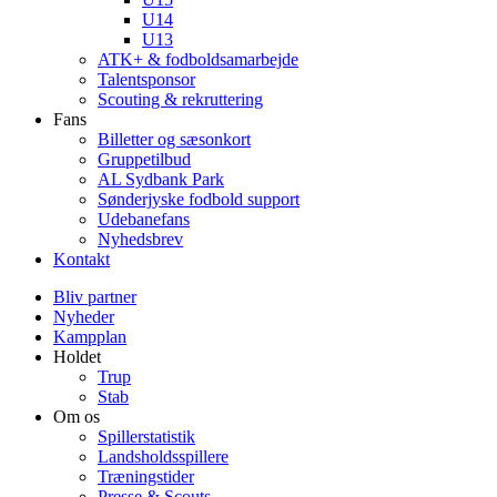
U14
U13
ATK+ & fodboldsamarbejde
Talentsponsor
Scouting & rekruttering
Fans
Billetter og sæsonkort
Gruppetilbud
AL Sydbank Park
Sønderjyske fodbold support
Udebanefans
Nyhedsbrev
Kontakt
Bliv partner
Nyheder
Kampplan
Holdet
Trup
Stab
Om os
Spillerstatistik
Landsholdsspillere
Træningstider
Presse & Scouts