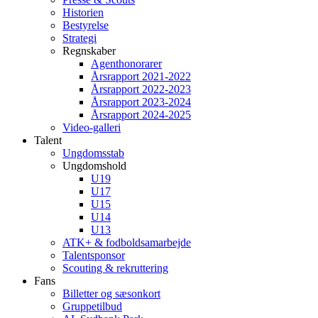
Historien
Bestyrelse
Strategi
Regnskaber
Agenthonorarer
Årsrapport 2021-2022
Årsrapport 2022-2023
Årsrapport 2023-2024
Årsrapport 2024-2025
Video-galleri
Talent
Ungdomsstab
Ungdomshold
U19
U17
U15
U14
U13
ATK+ & fodboldsamarbejde
Talentsponsor
Scouting & rekruttering
Fans
Billetter og sæsonkort
Gruppetilbud