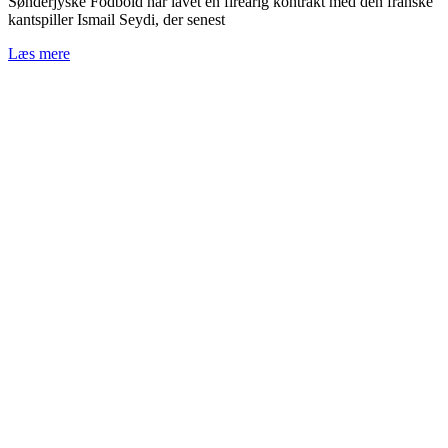
Sønderjyske Fodbold har lavet en fireårig kontrakt med den franske
kantspiller Ismail Seydi, der senest
Læs mere