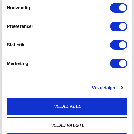
Samtykkevalg
Nødvendig
Præferencer
Statistik
Marketing
VIDEO: FATAH FØR SÆSONENS FØRSTE
UDEKAMP I ODENSE
Vis detaljer
2. AUGUST 2026
Fatah Abdirahman ser frem mod sæsonens første
udebanekamp – mod OB i Odense – hvor
TILLAD ALLE
LÆS MERE
TILLAD VALGTE