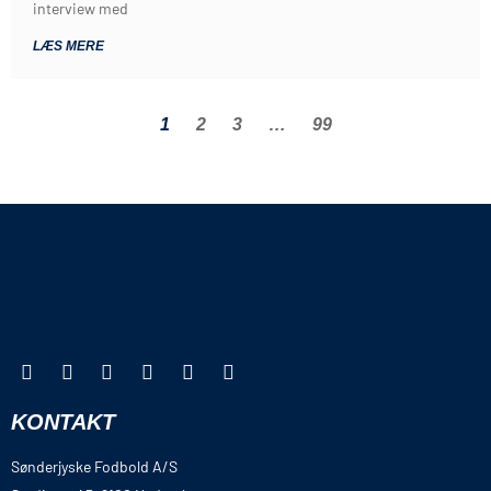
interview med
LÆS MERE
1
2
3
…
99
KONTAKT
Sønderjyske Fodbold A/S