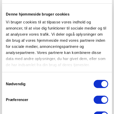
Denne hjemmeside bruger cookies
Vi bruger cookies til at tilpasse vores indhold og
annoncer, til at vise dig funktioner til sociale medier og til
at analysere vores trafik. Vi deler også oplysninger om
din brug af vores hjemmeside med vores partnere inden
for sociale medier, annonceringspartnere og
analysepartnere. Vores partnere kan kombinere disse
data med andre oplysninger, du har givet dem, eller som
de har indsamlet fra din brug af deres tjenester.
Samtykkevalg
Nødvendig
SØNDERJYSKE FODBOLD SÆLGER
MAGNUS JENSEN TIL FCM
8. AUGUST 2026
Præferencer
Sønderjyske Fodbold har med omgående virkning solgt
Magnus Jensen til FC Midtjylland. Magnus Jensen har