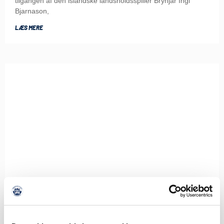
tilgangen af den islandske landsholdsspiller Brynjar Ingi
Bjarnason,
LÆS MERE