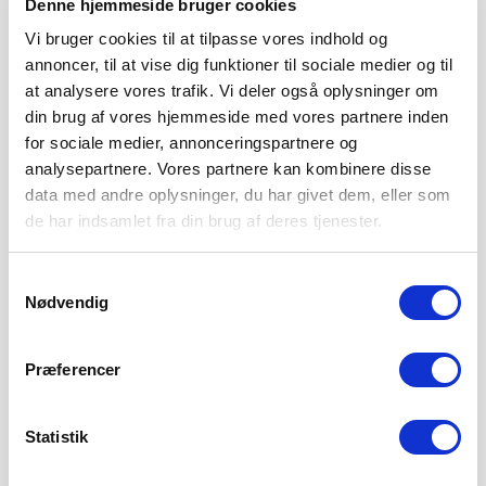
Denne hjemmeside bruger cookies
Vi bruger cookies til at tilpasse vores indhold og
annoncer, til at vise dig funktioner til sociale medier og til
at analysere vores trafik. Vi deler også oplysninger om
din brug af vores hjemmeside med vores partnere inden
for sociale medier, annonceringspartnere og
analysepartnere. Vores partnere kan kombinere disse
data med andre oplysninger, du har givet dem, eller som
de har indsamlet fra din brug af deres tjenester.
Samtykkevalg
SØNDERJYSKE FODBOLD SÆLGER MAGNUS
Nødvendig
JENSEN TIL FCM
8. AUGUST 2026
Præferencer
Sønderjyske Fodbold har med omgående virkning solgt
Magnus Jensen til FC Midtjylland. Magnus Jensen har
Statistik
LÆS MERE