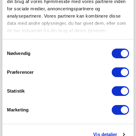
din brug af vores hjemmeside med vores partnere inden
for sociale medier, annonceringspartnere og
analysepartnere. Vores partnere kan kombinere disse
data med andre oplysninger, du har givet dem, eller som
de har indsamlet fra din brug af deres tjenester.
THISTED FC VENTER I 2. RUNDE AF
Samtykkevalg
BETANO POKALEN
Nødvendig
6. AUGUST 2026
Vi træder ind i 2. runde af Betano Pokalen, hvor Thisted FC
Præferencer
fra 2. division
LÆS MERE
Statistik
Marketing
Vis detaljer