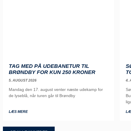
TAG MED PÅ UDEBANETUR TIL
S
BRØNDBY FOR KUN 250 KRONER
T
5. AUGUST 2026
4.
Mandag den 17. august venter næste udekamp for
Sø
de lyseblå, når turen går til Brøndby
Bu
lig
LÆS MERE
LÆ