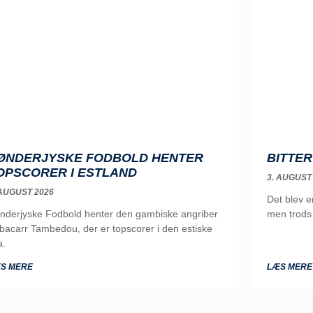
ØNDERJYSKE FODBOLD HENTER
BITTER
OPSCORER I ESTLAND
3. AUGUST
 AUGUST 2026
Det blev 
nderjyske Fodbold henter den gambiske angriber
men trods 
bacarr Tambedou, der er topscorer i den estiske
a.
S MERE
LÆS MERE