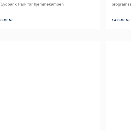
 Sydbank Park før hjemmekampen
programsa
S MERE
LÆS MERE