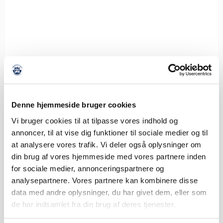
THISTED FC VENTER I 2. RUNDE AF
Denne hjemmeside bruger cookies
BETANO POKALEN
Vi bruger cookies til at tilpasse vores indhold og
6. AUGUST 2026
annoncer, til at vise dig funktioner til sociale medier og til
Vi træder ind i 2. runde af Betano Pokalen, hvor Thisted FC
at analysere vores trafik. Vi deler også oplysninger om
fra 2. division
din brug af vores hjemmeside med vores partnere inden
LÆS MERE
for sociale medier, annonceringspartnere og
analysepartnere. Vores partnere kan kombinere disse
data med andre oplysninger, du har givet dem, eller som
de har indsamlet fra din brug af deres tjenester.