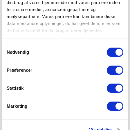
din brug af vores hjemmeside med vores partnere inden
for sociale medier, annonceringspartnere og
analysepartnere. Vores partnere kan kombinere disse
SØNDERJYSKE FODBOLD SÆLGER
data med andre oplysninger, du har givet dem, eller som
MAGNUS JENSEN TIL FCM
de har indsamlet fra din brug af deres tjenester.
8. AUGUST 2026
Sønderjyske Fodbold har med omgående virkning solgt
Samtykkevalg
Magnus Jensen til FC Midtjylland. Magnus Jensen har
Nødvendig
LÆS MERE
Præferencer
Statistik
Marketing
Vis detaljer