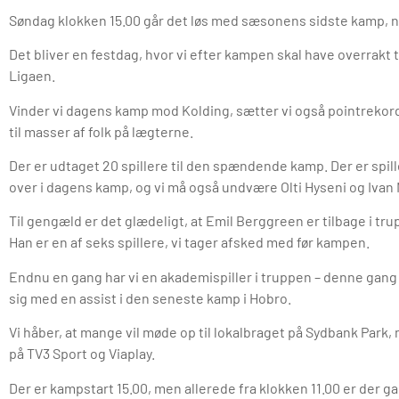
Søndag klokken 15.00 går det løs med sæsonens sidste kamp, nå
Det bliver en festdag, hvor vi efter kampen skal have overrakt 
Ligaen.
Vinder vi dagens kamp mod Kolding, sætter vi også pointrekord i
til masser af folk på lægterne.
Der er udtaget 20 spillere til den spændende kamp. Der er spil
over i dagens kamp, og vi må også undvære Olti Hyseni og Ivan 
Til gengæld er det glædeligt, at Emil Berggreen er tilbage i tru
Han er en af seks spillere, vi tager afsked med før kampen.
Endnu en gang har vi en akademispiller i truppen – denne gang
sig med en assist i den seneste kamp i Hobro.
Vi håber, at mange vil møde op til lokalbraget på Sydbank Park
på TV3 Sport og Viaplay.
Der er kampstart 15.00, men allerede fra klokken 11.00 er der g