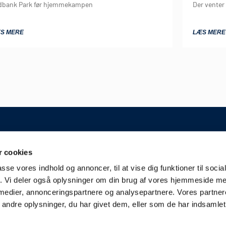
dbank Park før hjemmekampen
Der vente
S MERE
LÆS MERE
GENERELT
 cookies
Kontakt
A/S
passe vores indhold og annoncer, til at vise dig funktioner til soci
Kampplan
erslev
fik. Vi deler også oplysninger om din brug af vores hjemmeside m
Bliv partner
derjyskefodbold.dk
 medier, annonceringspartnere og analysepartnere. Vores partne
Fakturering
ndre oplysninger, du har givet dem, eller som de har indsamlet 
Presse & Scouts