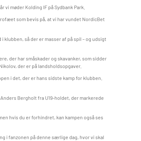
r vi møder Kolding IF på Sydbank Park.
trofæet som bevis på, at vi har vundet NordicBet
 klubben, så der er masser af på spil – og udsigt
lere, der har småskader og skavanker, som sidder
Nikolov, der er på landsholdsopgaver.
ppen i det, der er hans sidste kamp for klubben.
 Anders Bergholt fra U19-holdet, der markerede
, men hvis du er forhindret, kan kampen også ses
ang i fanzonen på denne særlige dag, hvor vi skal