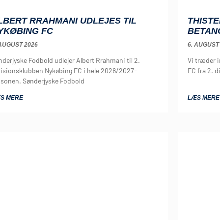
LBERT RRAHMANI UDLEJES TIL
THISTE
YKØBING FC
BETAN
 AUGUST 2026
6. AUGUST
nderjyske Fodbold udlejer Albert Rrahmani til 2.
Vi træder 
visionsklubben Nykøbing FC i hele 2026/2027-
FC fra 2. d
sonen. Sønderjyske Fodbold
S MERE
LÆS MERE