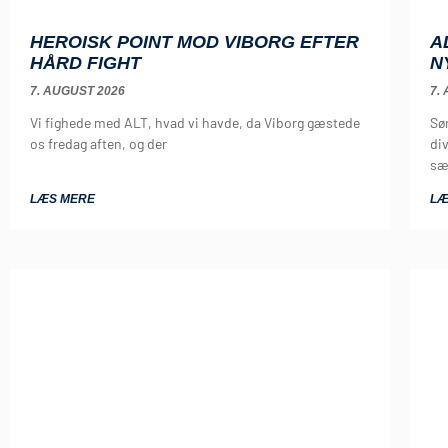
HEROISK POINT MOD VIBORG EFTER
A
HÅRD FIGHT
N
7. AUGUST 2026
7.
Vi fighede med ALT, hvad vi havde, da Viborg gæstede
Sø
os fredag aften, og der
di
sæ
LÆS MERE
LÆ