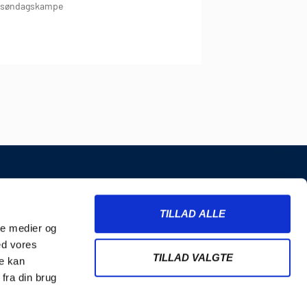
r søndagskampe
INFORMATION
TILLAD ALLE
Billetter
ale medier og
Merchandise
ed vores
Nyhedsbrev
TILLAD VALGTE
re kan
Handelsbetingelser
fra din brug
Cookie- og privatlivspolitik