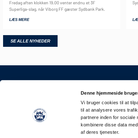
Fredag aften klokken 19.00 venter endnu et 3F
Sy
Superliga-slag, når Viborg FF gæster Sydbank Park.
LÆS MERE
LÆ
SE ALLE NYHEDER
KONTAKT
Denne hjemmeside bruger
Sønderjyske Fodbold 
Vi bruger cookies til at til
Stadionvej 5, 6100 Had
til at analysere vores tra
E-mail: kontakt@soen
partnere inden for sociale
Tlf: +45 4248 0387
kombinere disse data med a
CVR: 31588111
af deres tjenester.