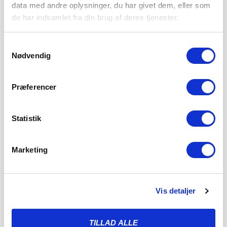
data med andre oplysninger, du har givet dem, eller som
de har indsamlet fra din brug af deres tjenester.
Samtykkevalg
Nødvendig
Præferencer
Statistik
Marketing
ENDNU TO KAMPE ER FASTLAGT: TO
Vis detaljer
STORE SØNDAGSSLAG VENTER
5. AUGUST 2026
TILLAD ALLE
Kampene i runde 8 og 9 i 3F Superliga er nu programsat.