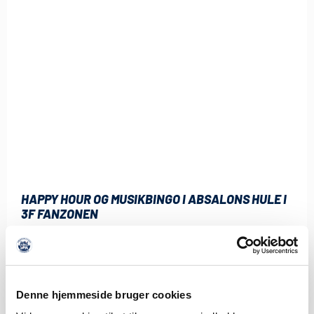
HAPPY HOUR OG MUSIKBINGO I ABSALONS HULE I
3F FANZONEN
5. AUGUST 2026
Der er fredagsfest og Happy Hour i 3F Fanzonen på AL
Sydbank Park før hjemmekampen
LÆS MERE
Denne hjemmeside bruger cookies