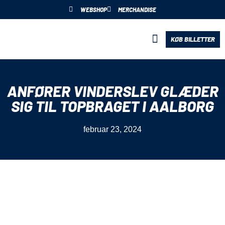
WEBSHOP
MERCHANDISE
KØB BILLETTER
BLIV PARTNER
ANFØRER VINDERSLEV GLÆDER
SIG TIL TOPBRAGET I AALBORG
februar 23, 2024