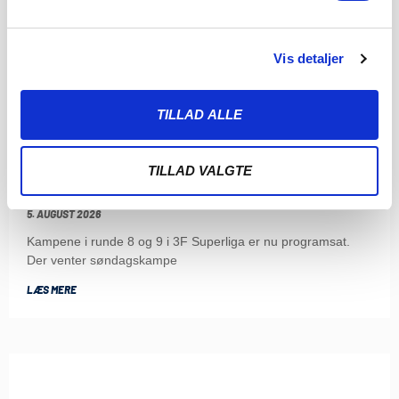
Vis detaljer
TILLAD ALLE
ENDNU TO KAMPE ER FASTLAGT: TO STORE
TILLAD VALGTE
SØNDAGSSLAG VENTER
5. AUGUST 2026
Kampene i runde 8 og 9 i 3F Superliga er nu programsat.
Der venter søndagskampe
LÆS MERE