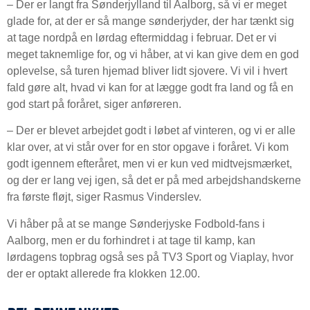
– Der er langt fra Sønderjylland til Aalborg, så vi er meget
glade for, at der er så mange sønderjyder, der har tænkt sig
at tage nordpå en lørdag eftermiddag i februar. Det er vi
meget taknemlige for, og vi håber, at vi kan give dem en god
oplevelse, så turen hjemad bliver lidt sjovere. Vi vil i hvert
fald gøre alt, hvad vi kan for at lægge godt fra land og få en
god start på foråret, siger anføreren.
– Der er blevet arbejdet godt i løbet af vinteren, og vi er alle
klar over, at vi står over for en stor opgave i foråret. Vi kom
godt igennem efteråret, men vi er kun ved midtvejsmærket,
og der er lang vej igen, så det er på med arbejdshandskerne
fra første fløjt, siger Rasmus Vinderslev.
Vi håber på at se mange Sønderjyske Fodbold-fans i
Aalborg, men er du forhindret i at tage til kamp, kan
lørdagens topbrag også ses på TV3 Sport og Viaplay, hvor
der er optakt allerede fra klokken 12.00.