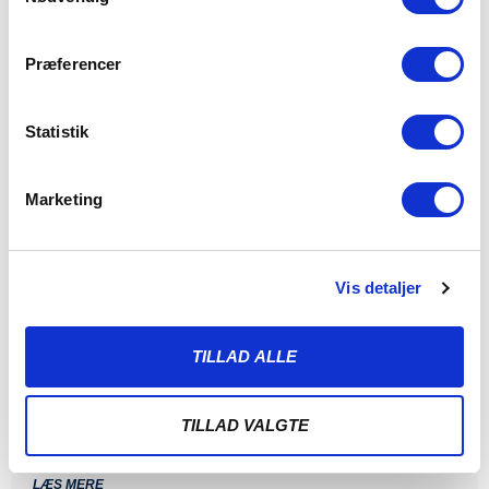
Præferencer
Statistik
Marketing
Vis detaljer
ALBERT RRAHMANI UDLEJES TIL
NYKØBING FC
TILLAD ALLE
7. AUGUST 2026
Sønderjyske Fodbold udlejer Albert Rrahmani til 2.
divisionsklubben Nykøbing FC i hele 2026/2027-sæsonen.
TILLAD VALGTE
Sønderjyske Fodbold
LÆS MERE