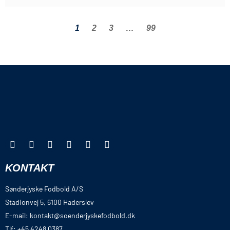
1
2
3
…
99
KONTAKT
Sønderjyske Fodbold A/S
Stadionvej 5, 6100 Haderslev
E-mail: kontakt@soenderjyskefodbold.dk
Tlf: +45 4248 0387