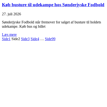
Køb busture til udekampe hos Sønderjyske Fodbold
27. juli 2026
Sønderjyske Fodbold står fremover for salget af busture til holdets
udekampe. Køb bus og billet
Læs mere
Side
1
Side
2
Side
3
Side
4
…
Side
99