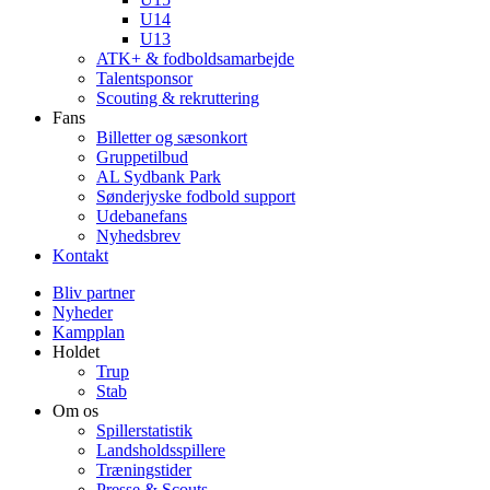
U14
U13
ATK+ & fodboldsamarbejde
Talentsponsor
Scouting & rekruttering
Fans
Billetter og sæsonkort
Gruppetilbud
AL Sydbank Park
Sønderjyske fodbold support
Udebanefans
Nyhedsbrev
Kontakt
Bliv partner
Nyheder
Kampplan
Holdet
Trup
Stab
Om os
Spillerstatistik
Landsholdsspillere
Træningstider
Presse & Scouts