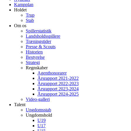
Kampplan
Holdet
Trup
Stab
Om os
Spillerstatistik
Landsholdsspillere
Træningstider
Presse & Scouts
Historien
Bestyrelse
Strategi
Regnskaber
Agenthonorarer
Årsrapport 2021-2022
Årsrapport 2022-2023
Årsrapport 2023-2024
Årsrapport 2024-2025
Video-galleri
Talent
Ungdomsstab
Ungdomshold
U19
U17
U15