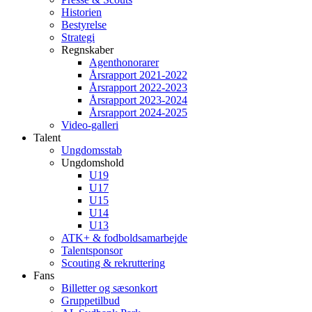
Historien
Bestyrelse
Strategi
Regnskaber
Agenthonorarer
Årsrapport 2021-2022
Årsrapport 2022-2023
Årsrapport 2023-2024
Årsrapport 2024-2025
Video-galleri
Talent
Ungdomsstab
Ungdomshold
U19
U17
U15
U14
U13
ATK+ & fodboldsamarbejde
Talentsponsor
Scouting & rekruttering
Fans
Billetter og sæsonkort
Gruppetilbud