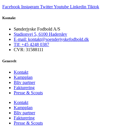
Facebook
Instagram
Twitter
Youtube
Linkedin
Tiktok
Kontakt
Sønderjyske Fodbold A/S
Stadionvej 5, 6100 Haderslev
E-mail: kontakt@soenderjyskefodbold.dk
Tlf: +45 4248 0387
CVR: 31588111
Generelt
Kontakt
Kampplan
Bliv partner
Fakturering
Presse & Scouts
Kontakt
Kampplan
Bliv partner
Fakturering
Presse & Scouts