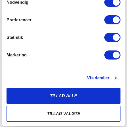
Nødvendig
Præferencer
Statistik
Marketing
Vis detaljer
ALBERT RRAHMANI UDLEJES TIL
NYKØBING FC
TILLAD ALLE
7. AUGUST 2026
Sønderjyske Fodbold udlejer Albert Rrahmani til 2.
TILLAD VALGTE
divisionsklubben Nykøbing FC i hele 2026/2027-sæsonen.
Sønderjyske Fodbold