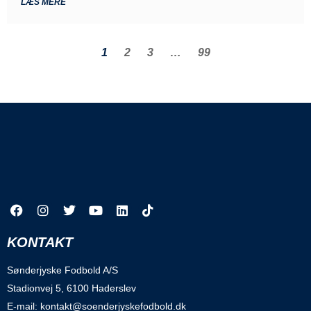
LÆS MERE
1
2
3
…
99
KONTAKT
Sønderjyske Fodbold A/S
Stadionvej 5, 6100 Haderslev
E-mail: kontakt@soenderjyskefodbold.dk