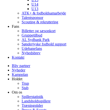
U14
U13
ATK+ & fodboldsamarbejde
Talentsponsor
Scouting & rekruttering
Fans
Billetter og sæsonkort
Gruppetilbud
AL Sydbank Park
Sønderjyske fodbold support
Udebanefans
Nyhedsbrev
Kontakt
Bliv partner
Nyheder
Kampplan
Holdet
Trup
Stab
Om os
Spillerstatistik
Landsholdsspillere
Træningstider
Presse & Scouts