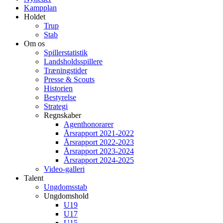
Kampplan
Holdet
Trup
Stab
Om os
Spillerstatistik
Landsholdsspillere
Træningstider
Presse & Scouts
Historien
Bestyrelse
Strategi
Regnskaber
Agenthonorarer
Årsrapport 2021-2022
Årsrapport 2022-2023
Årsrapport 2023-2024
Årsrapport 2024-2025
Video-galleri
Talent
Ungdomsstab
Ungdomshold
U19
U17
U15