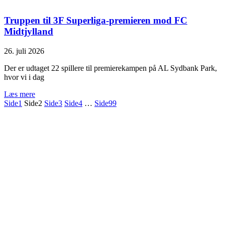
Truppen til 3F Superliga-premieren mod FC
Midtjylland
26. juli 2026
Der er udtaget 22 spillere til premierekampen på AL Sydbank Park,
hvor vi i dag
Læs mere
Side
1
Side
2
Side
3
Side
4
…
Side
99