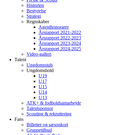
Historien
Bestyrelse
Strategi
Regnskaber
Agenthonorarer
Årsrapport 2021-2022
Årsrapport 2022-2023
Årsrapport 2023-2024
Årsrapport 2024-2025
Video-galleri
Talent
Ungdomsstab
Ungdomshold
U19
U17
U15
U14
U13
ATK+ & fodboldsamarbejde
Talentsponsor
Scouting & rekruttering
Fans
Billetter og sæsonkort
Gruppetilbud