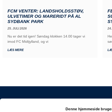
FCM VENTER: LANDSHOLDSSTØV,
F
ULVETIMER OG MARERIDT PÅ AL
S
SYDBANK PARK
S
25. JULI 2026
24.
Nu er det tid igen! Søndag klokken 14.00 tager vi
He
imod FC Midtjylland, og vi
sø
LÆS MERE
LÆ
KONTAKT
Denne hjemmeside bruger