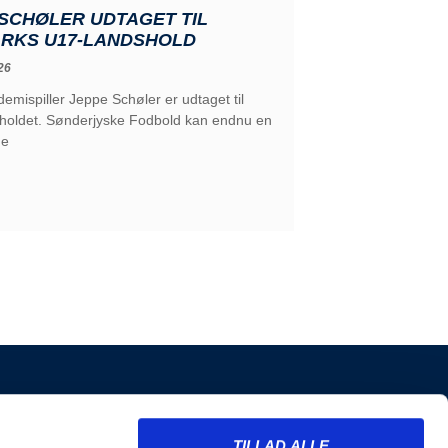
SCHØLER UDTAGET TIL
RKS U17-LANDSHOLD
26
emispiller Jeppe Schøler er udtaget til
holdet. Sønderjyske Fodbold kan endnu en
de
INFORMATION
TILLAD ALLE