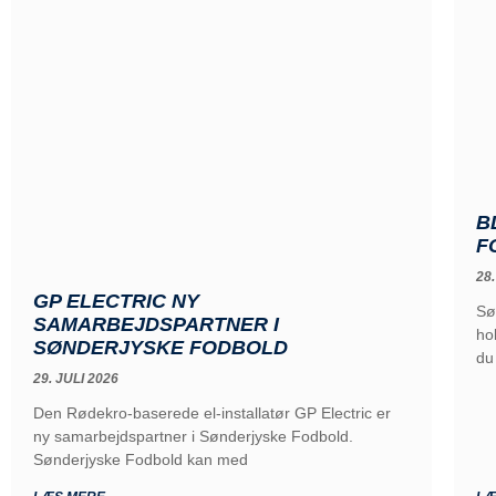
B
F
28.
GP ELECTRIC NY
Sø
SAMARBEJDSPARTNER I
ho
SØNDERJYSKE FODBOLD
du
29. JULI 2026
Den Rødekro-baserede el-installatør GP Electric er
ny samarbejdspartner i Sønderjyske Fodbold.
Sønderjyske Fodbold kan med