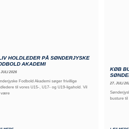
LIV HOLDLEDER PÅ SØNDERJYSKE
ODBOLD AKADEMI
KØB B
 JULI 2026
SØNDE
nderjyske Fodbold Akademi søger frivillige
27. JULI 20
ldledere til vores U15-, U17- og U19-ligahold. Vil
Sønderjysk
 være
busture ti