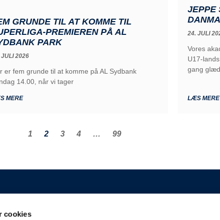
JEPPE 
DANMA
EM GRUNDE TIL AT KOMME TIL
UPERLIGA-PREMIEREN PÅ AL
24. JULI 20
YDBANK PARK
Vores akad
 JULI 2026
U17-lands
gang glæ
r er fem grunde til at komme på AL Sydbank
ndag 14.00, når vi tager
S MERE
LÆS MERE
1
2
3
4
…
99
GENERELT
 cookies