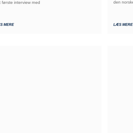
den norske
t første interview med
S MERE
LÆS MERE