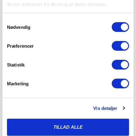
de har indsamlet fra din brug af deres tjenester.
Samtykkevalg
Nødvendig
Præferencer
Statistik
Marketing
Vis detaljer
ENDNU TO KAMPE ER FASTLAGT: TO
STORE SØNDAGSSLAG VENTER
5. AUGUST 2026
TILLAD ALLE
Kampene i runde 8 og 9 i 3F Superliga er nu programsat.