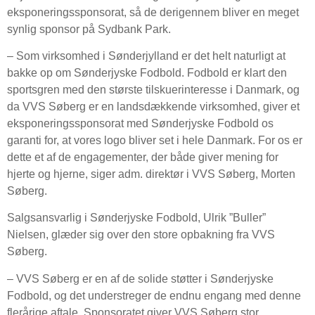
eksponeringssponsorat, så de derigennem bliver en meget
synlig sponsor på Sydbank Park.
– Som virksomhed i Sønderjylland er det helt naturligt at
bakke op om Sønderjyske Fodbold. Fodbold er klart den
sportsgren med den største tilskuerinteresse i Danmark, og
da VVS Søberg er en landsdækkende virksomhed, giver et
eksponeringssponsorat med Sønderjyske Fodbold os
garanti for, at vores logo bliver set i hele Danmark. For os er
dette et af de engagementer, der både giver mening for
hjerte og hjerne, siger adm. direktør i VVS Søberg, Morten
Søberg.
Salgsansvarlig i Sønderjyske Fodbold, Ulrik ”Buller”
Nielsen, glæder sig over den store opbakning fra VVS
Søberg.
– VVS Søberg er en af de solide støtter i Sønderjyske
Fodbold, og det understreger de endnu engang med denne
flerårige aftale. Sponsoratet giver VVS Søberg stor