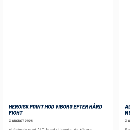
HEROISK POINT MOD VIBORG EFTER HÅRD
A
FIGHT
N
7. AUGUST 2026
7. 
Vi fighede med ALT, hvad vi havde, da Viborg
Sø