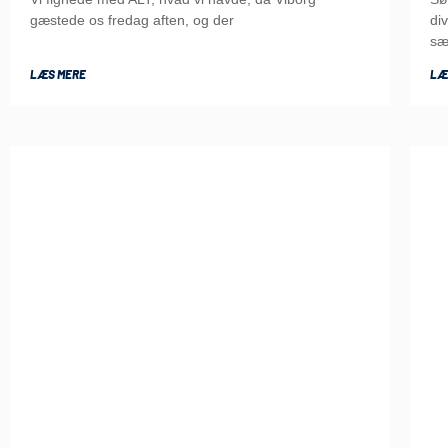
gæstede os fredag aften, og der
di
sæ
LÆS MERE
LÆ