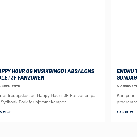
APPY HOUR OG MUSIKBINGO I ABSALONS
ENDNU T
ULE I 3F FANZONEN
SØNDAG
AUGUST 2026
5. AUGUST 2
r er fredagsfest og Happy Hour i 3F Fanzonen på
Kampene i 
 Sydbank Park før hjemmekampen
programsa
S MERE
LÆS MERE