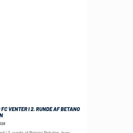
 FC VENTER I 2. RUNDE AF BETANO
N
026
ind i 2. runde af Betano Pokalen, hvor