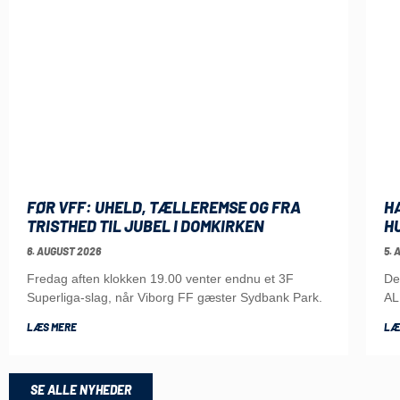
FØR VFF: UHELD, TÆLLEREMSE OG FRA
H
TRISTHED TIL JUBEL I DOMKIRKEN
H
6. AUGUST 2026
5. 
Fredag aften klokken 19.00 venter endnu et 3F
De
Superliga-slag, når Viborg FF gæster Sydbank Park.
AL
LÆS MERE
LÆ
SE ALLE NYHEDER