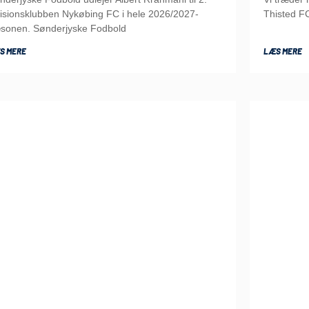
visionsklubben Nykøbing FC i hele 2026/2027-
Thisted FC
sonen. Sønderjyske Fodbold
S MERE
LÆS MERE