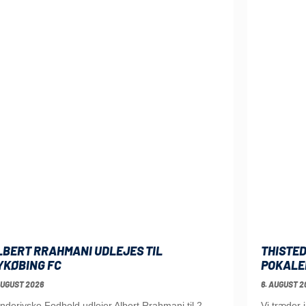
LBERT RRAHMANI UDLEJES TIL
THISTED
YKØBING FC
POKALE
AUGUST 2026
6. AUGUST 2
nderjyske Fodbold udlejer Albert Rrahmani til 2.
Vi træder 