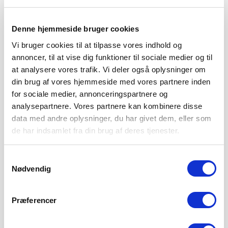
Denne hjemmeside bruger cookies
Vi bruger cookies til at tilpasse vores indhold og
annoncer, til at vise dig funktioner til sociale medier og til
at analysere vores trafik. Vi deler også oplysninger om
din brug af vores hjemmeside med vores partnere inden
for sociale medier, annonceringspartnere og
analysepartnere. Vores partnere kan kombinere disse
data med andre oplysninger, du har givet dem, eller som
de har indsamlet fra din brug af deres tjenester.
Samtykkevalg
Nødvendig
SØNDERJYSKE FODBOLD SÆLGER
MAGNUS JENSEN TIL FCM
8. AUGUST 2026
Præferencer
Sønderjyske Fodbold har med omgående virkning solgt
Magnus Jensen til FC Midtjylland. Magnus Jensen har