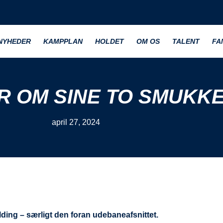
NYHEDER
KAMPPLAN
HOLDET
OM OS
TALENT
FA
R OM SINE TO SMUKK
april 27, 2024
lding – særligt den foran udebaneafsnittet.