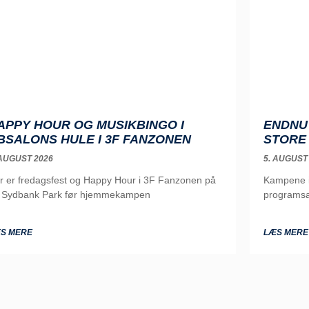
APPY HOUR OG MUSIKBINGO I
ENDNU 
BSALONS HULE I 3F FANZONEN
STORE
 AUGUST 2026
5. AUGUST
r er fredagsfest og Happy Hour i 3F Fanzonen på
Kampene i 
 Sydbank Park før hjemmekampen
programsa
S MERE
LÆS MERE