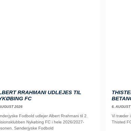
LBERT RRAHMANI UDLEJES TIL
THISTE
YKØBING FC
BETAN
 AUGUST 2026
6. AUGUST
nderjyske Fodbold udlejer Albert Rrahmani til 2.
Vi træder 
visionsklubben Nykøbing FC i hele 2026/2027-
Thisted FC
sonen. Sønderjyske Fodbold