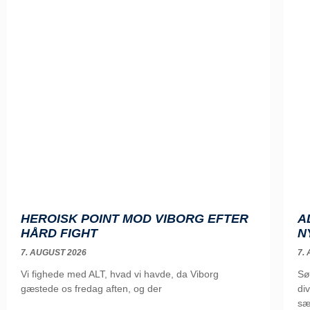
HEROISK POINT MOD VIBORG EFTER
A
HÅRD FIGHT
N
7. AUGUST 2026
7.
Vi fighede med ALT, hvad vi havde, da Viborg
Sø
gæstede os fredag aften, og der
di
sæ