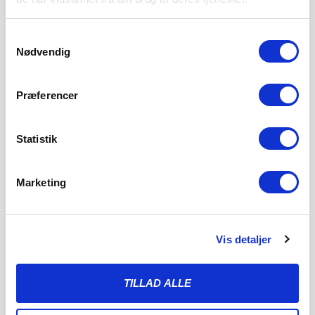
Samtykkevalg
Nødvendig
Præferencer
Statistik
Marketing
SØNDERJYSKE FODBOLD HENTER TOPSCORER I
ESTLAND
Vis detaljer
4. AUGUST 2026
Sønderjyske Fodbold henter den gambiske angriber
TILLAD ALLE
Bubacarr Tambedou, der er topscorer i den estiske liga.
LÆS MERE