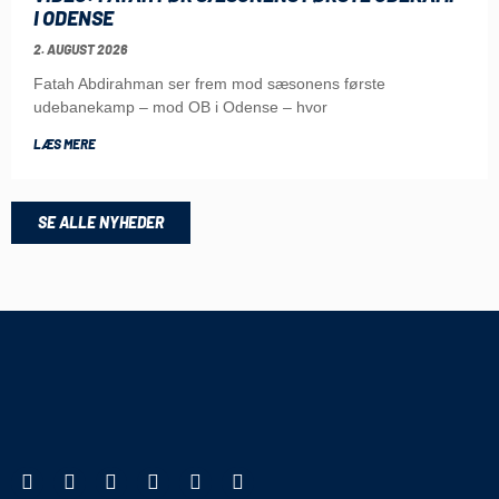
I ODENSE
2. AUGUST 2026
Fatah Abdirahman ser frem mod sæsonens første
udebanekamp – mod OB i Odense – hvor
LÆS MERE
SE ALLE NYHEDER