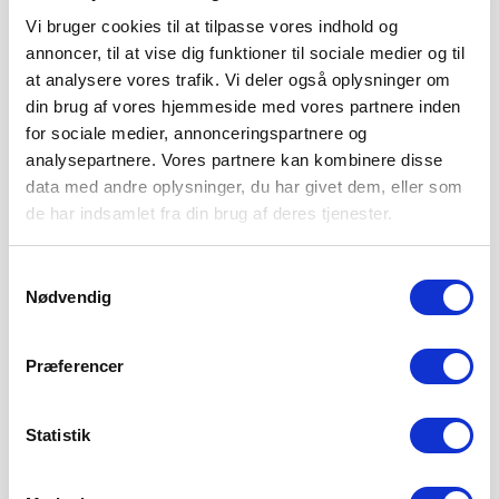
Sydbank Park før hjemmekampen
Vi bruger cookies til at tilpasse vores indhold og
annoncer, til at vise dig funktioner til sociale medier og til
LÆS MERE
at analysere vores trafik. Vi deler også oplysninger om
din brug af vores hjemmeside med vores partnere inden
for sociale medier, annonceringspartnere og
analysepartnere. Vores partnere kan kombinere disse
data med andre oplysninger, du har givet dem, eller som
de har indsamlet fra din brug af deres tjenester.
Samtykkevalg
Nødvendig
Præferencer
Statistik