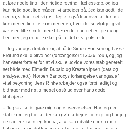
at føre nogle ting i den rigtige retning i fællesskab, og jeg
kan rigtig godt lide måden, vi arbejder på. Jeg kan godt lide
den ro, vi har i det, vi gør. Jeg er også klar over, at der nok
kommer en tid efter sommerferien, hvor det selvfølgelig vil
være en lille smule mere blæsende, end det er lige nu og
her, men jeg er helt sikker på, at det er vi polstret til.
– Jeg var også fortaler for, at både Simon Poulsen og Lasse
Frølund skulle blive her (forlængelser til 2026,
red
.), og jeg
har været fortaler for, at vi skulle udvide vores stab generelt
set både med Elmedin Bubalo og Kresten Ipsen (data og
analyse,
red
.). Norbert Banoocys forlængelse var også af
vital betydning. Jens Rinke arbejder også forbilledligt og
bidrager med rigtig meget også ud over hans gode
klubhjerte.
– Jeg skal altid gøre mig nogle overvejelser: Har jeg den
stab, som jeg tror, at der kan gøre arbejdet for mig, og har jeg
de spillere, som jeg tror på, at vi kan udvikle endnu mere i
fællesskab, og det kan jeg klart svare ja til, siger Thomas