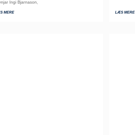
ynjar Ingi Bjarnason,
S MERE
LÆS MERE