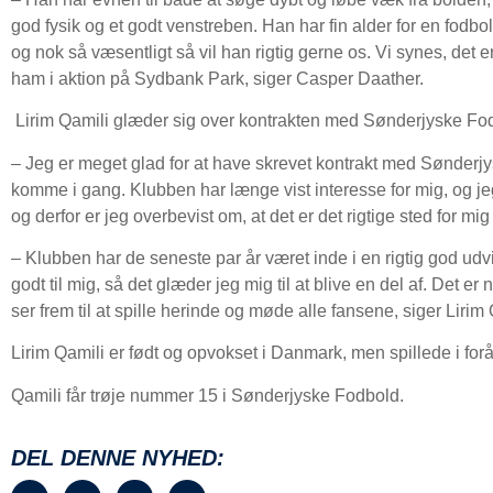
god fysik og et godt venstreben. Han har fin alder for en fodbo
og nok så væsentligt så vil han rigtig gerne os. Vi synes, det er 
ham i aktion på Sydbank Park, siger Casper Daather.
Lirim Qamili glæder sig over kontrakten med Sønderjyske Fo
– Jeg er meget glad for at have skrevet kontrakt med Sønderjysk
komme i gang. Klubben har længe vist interesse for mig, og je
og derfor er jeg overbevist om, at det er det rigtige sted for mig
– Klubben har de seneste par år været inde i en rigtig god udv
godt til mig, så det glæder jeg mig til at blive en del af. Det er
ser frem til at spille herinde og møde alle fansene, siger Lirim 
Lirim Qamili er født og opvokset i Danmark, men spillede i fo
Qamili får trøje nummer 15 i Sønderjyske Fodbold.
DEL DENNE NYHED: