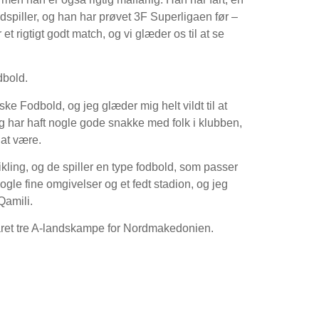
ldspiller, og han har prøvet 3F Superligaen før –
et rigtigt godt match, og vi glæder os til at se
dbold.
e Fodbold, og jeg glæder mig helt vildt til at
g har haft nogle gode snakke med folk i klubben,
 at være.
ikling, og de spiller en type fodbold, som passer
 nogle fine omgivelser og et fedt stadion, og jeg
Qamili.
råret tre A-landskampe for Nordmakedonien.