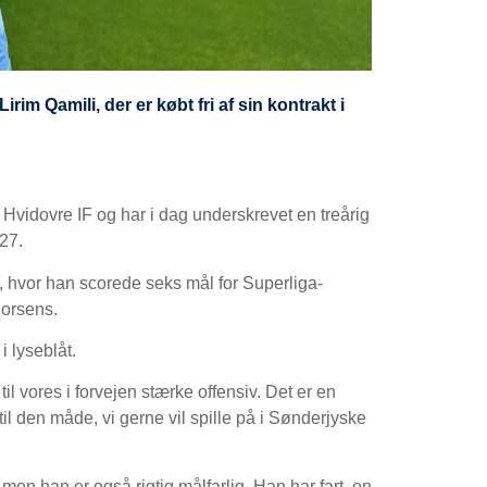
im Qamili, der er købt fri af sin kontrakt i
n Hvidovre IF og har i dag underskrevet en treårig
27.
IF, hvor han scorede seks mål for Superliga-
Horsens.
i lyseblåt.
il vores i forvejen stærke offensiv. Det er en
 til den måde, vi gerne vil spille på i Sønderjyske
men han er også rigtig målfarlig. Han har fart, en