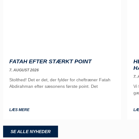
FATAH EFTER STÆRKT POINT
H
H
7. AUGUST 2026
7.
Stolthed! Det er det, der fylder for cheftræner Fatah
Abdirahman efter sæsonens første point. Det
Vi
gæ
LÆS MERE
LÆ
SE ALLE NYHEDER