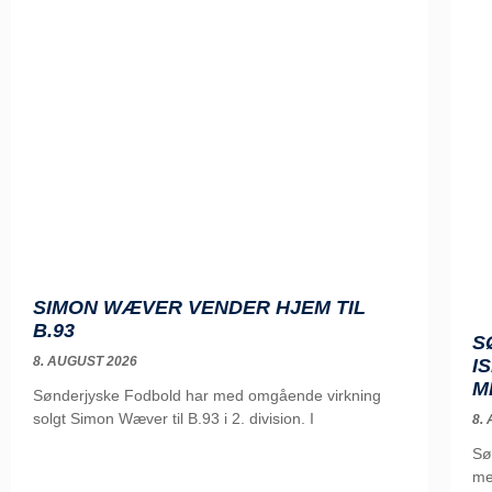
SIMON WÆVER VENDER HJEM TIL
B.93
S
8. AUGUST 2026
I
M
Sønderjyske Fodbold har med omgående virkning
solgt Simon Wæver til B.93 i 2. division. I
8.
Sø
me