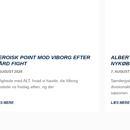
EROISK POINT MOD VIBORG EFTER
ALBERT
ÅRD FIGHT
NYKØB
 AUGUST 2026
7. AUGUST
 fighede med ALT, hvad vi havde, da Viborg
Sønderjysk
stede os fredag aften, og der
divisions
sæsonen. 
S MERE
LÆS MERE