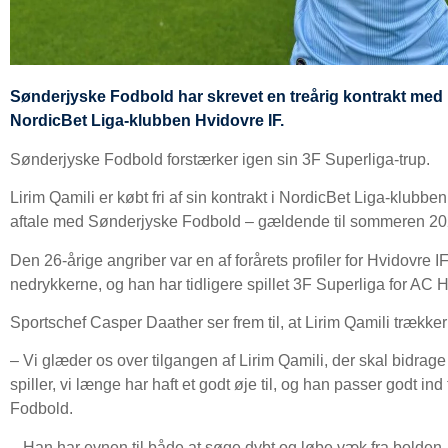
Sønderjyske Fodbold har skrevet en treårig kontrakt med Lir
NordicBet Liga-klubben Hvidovre IF.
Sønderjyske Fodbold forstærker igen sin 3F Superliga-trup.
Lirim Qamili er købt fri af sin kontrakt i NordicBet Liga-klubbe
aftale med Sønderjyske Fodbold – gældende til sommeren 20
Den 26-årige angriber var en af forårets profiler for Hvidovre 
nedrykkerne, og han har tidligere spillet 3F Superliga for AC 
Sportschef Casper Daather ser frem til, at Lirim Qamili trækker 
– Vi glæder os over tilgangen af Lirim Qamili, der skal bidrage t
spiller, vi længe har haft et godt øje til, og han passer godt ind
Fodbold.
– Han har evnen til både at søge dybt og løbe væk fra bolden, 