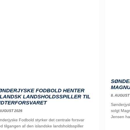
SØNDE
MAGNU
ØNDERJYSKE FODBOLD HENTER
8. AUGUST
SLANDSK LANDSHOLDSSPILLER TIL
IDTERFORSVARET
Sønderjys
solgt Magn
 AUGUST 2026
Jensen ha
nderjyske Fodbold styrker det centrale forsvar
d tilgangen af den islandske landsholdsspiller