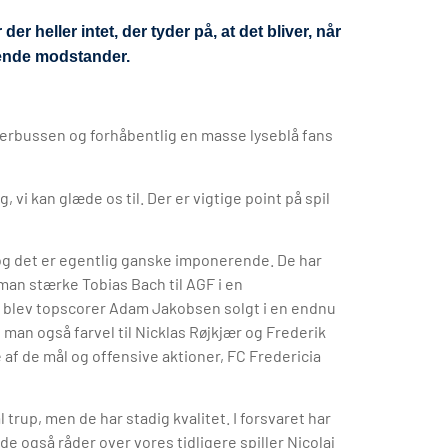
der heller intet, der tyder på, at det bliver, når
ende modstander.
erbussen og forhåbentlig en masse lyseblå fans
, vi kan glæde os til. Der er vigtige point på spil
 og det er egentlig ganske imponerende. De har
 man stærke Tobias Bach til AGF i en
e blev topscorer Adam Jakobsen solgt i en endnu
man også farvel til Nicklas Røjkjær og Frederik
 af de mål og offensive aktioner, FC Fredericia
trup, men de har stadig kvalitet. I forsvaret har
 også råder over vores tidligere spiller Nicolaj