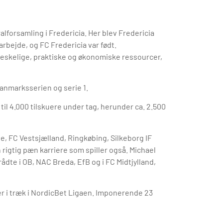
ralforsamling i Fredericia. Her blev Fredericia
bejde, og FC Fredericia var født.
skelige, praktiske og økonomiske ressourcer,
Danmarksserien og serie 1.
s til 4.000 tilskuere under tag, herunder ca. 2.500
e, FC Vestsjælland, Ringkøbing, Silkeborg IF
igtig pæn karriere som spiller også. Michael
ådte i OB, NAC Breda, EfB og i FC Midtjylland,
r i træk i NordicBet Ligaen. Imponerende 23