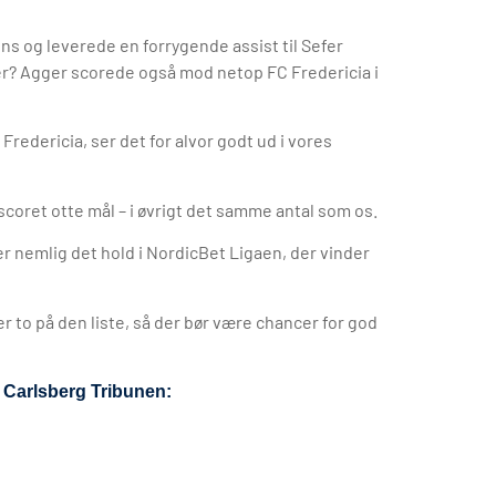
ens og leverede en forrygende assist til Sefer
r? Agger scorede også mod netop FC Fredericia i
redericia, ser det for alvor godt ud i vores
 scoret otte mål – i øvrigt det samme antal som os.
er nemlig det hold i NordicBet Ligaen, der vinder
er to på den liste, så der bør være chancer for god
å Carlsberg Tribunen: