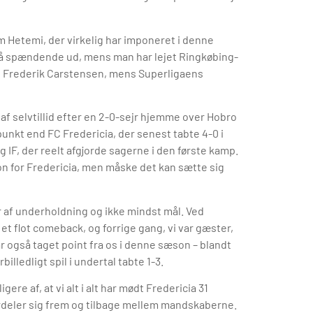
im Hetemi, der virkelig har imponeret i denne
så spændende ud, mens man har lejet Ringkøbing-
 i Frederik Carstensen, mens Superligaens
f selvtillid efter en 2-0-sejr hjemme over Hobro
unkt end FC Fredericia, der senest tabte 4-0 i
 IF, der reelt afgjorde sagerne i den første kamp.
 for Fredericia, men måske det kan sætte sig
af underholdning og ikke mindst mål. Ved
et flot comeback, og forrige gang, vi var gæster,
ar også taget point fra os i denne sæson – blandt
lledligt spil i undertal tabte 1-3.
re af, at vi alt i alt har mødt Fredericia 31
ordeler sig frem og tilbage mellem mandskaberne.