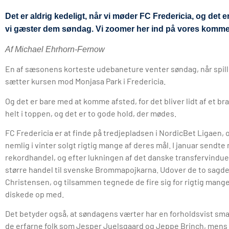
Det er aldrig kedeligt, når vi møder FC Fredericia, og det er 
vi gæster dem søndag. Vi zoomer her ind på vores komm
Af Michael Ehrhorn-Fernow
En af sæsonens korteste udebaneture venter søndag, når spill
sætter kursen mod Monjasa Park i Fredericia.
Og det er bare med at komme afsted, for det bliver lidt af et brag
helt i toppen, og det er to gode hold, der mødes.
FC Fredericia er at finde på tredjepladsen i NordicBet Ligaen,
nemlig i vinter solgt rigtig mange af deres mål. I januar sendte
rekordhandel, og efter lukningen af det danske transfervindu
større handel til svenske Brommapojkarna. Udover de to sagde 
Christensen, og tilsammen tegnede de fire sig for rigtig mange
diskede op med.
Det betyder også, at søndagens værter har en forholdsvist smal 
de erfarne folk som Jesper Juelsgaard og Jeppe Brinch, mens de