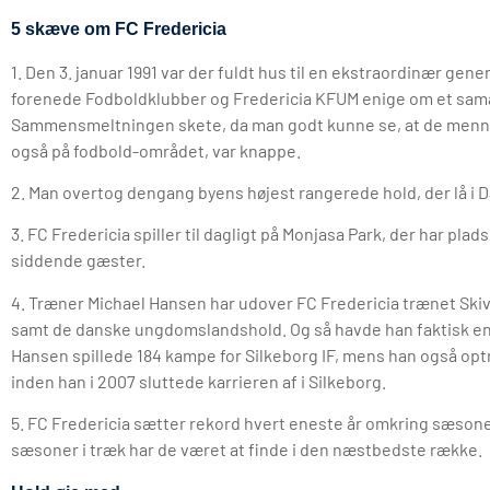
5 skæve om FC Fredericia
1. Den 3. januar 1991 var der fuldt hus til en ekstraordinær gene
forenede Fodboldklubber og Fredericia KFUM enige om et samar
Sammensmeltningen skete, da man godt kunne se, at de menne
også på fodbold-området, var knappe.
2. Man overtog dengang byens højest rangerede hold, der lå i 
3. FC Fredericia spiller til dagligt på Monjasa Park, der har plad
siddende gæster.
4. Træner Michael Hansen har udover FC Fredericia trænet Skiv
samt de danske ungdomslandshold. Og så havde han faktisk en r
Hansen spillede 184 kampe for Silkeborg IF, mens han også optr
inden han i 2007 sluttede karrieren af i Silkeborg.
5. FC Fredericia sætter rekord hvert eneste år omkring sæsone
sæsoner i træk har de været at finde i den næstbedste række.