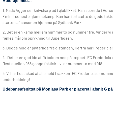
Hold øje med…
1. Mads Agger ser knivskarp ud i øjeblikket. Han scorede i Hors
Emini i seneste hjemmekamp. Kan han fortsætte de gode takte
starten af sæsonen hjemme på Sydbank Park.
2. Det er en kamp mellem nummer to og nummer tre. Vinder vi i F
fælles mål om oprykning til Superligaen.
3. Begge hold er pivfarlige fra distancen. Herfra har Fredericia
4. Det er en god ide at få bolden ned på tæppet. FC Fredericia 
flest dueller, 965 gange faktisk – vi er nummer to med 918.
5. Vi har flest skud af alle hold i rækken. FC Fredericia er numm
underholdning!
Udebaneafsnittet på Monjasa Park er placeret i afsnit G p