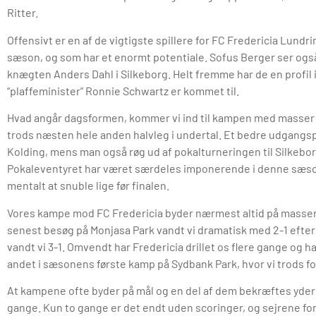
Ritter.
Offensivt er en af de vigtigste spillere for FC Fredericia Lundr
sæson, og som har et enormt potentiale. Sofus Berger ser og
knægten Anders Dahl i Silkeborg. Helt fremme har de en profil
“plaffeminister” Ronnie Schwartz er kommet til.
Hvad angår dagsformen, kommer vi ind til kampen med masser a
trods næsten hele anden halvleg i undertal. Et bedre udgangsp
Kolding, mens man også røg ud af pokalturneringen til Silkeborg
Pokaleventyret har været særdeles imponerende i denne sæson
mentalt at snuble lige før finalen.
Vores kampe mod FC Fredericia byder nærmest altid på masser 
senest besøg på Monjasa Park vandt vi dramatisk med 2-1 efter 
vandt vi 3-1. Omvendt har Fredericia drillet os flere gange og h
andet i sæsonens første kamp på Sydbank Park, hvor vi trods forbi
At kampene ofte byder på mål og en del af dem bekræftes yderlige
gange. Kun to gange er det endt uden scoringer, og sejrene f