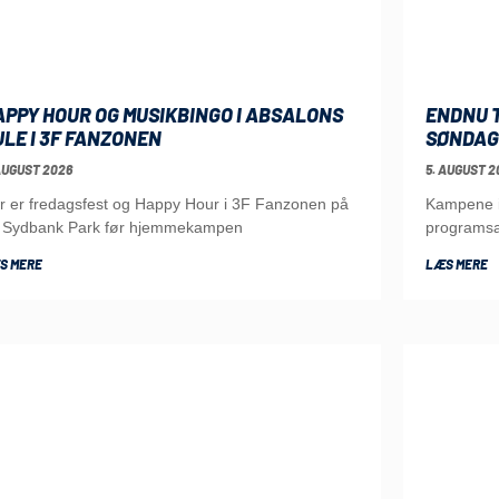
APPY HOUR OG MUSIKBINGO I ABSALONS
ENDNU T
ULE I 3F FANZONEN
SØNDAG
AUGUST 2026
5. AUGUST 2
r er fredagsfest og Happy Hour i 3F Fanzonen på
Kampene i 
 Sydbank Park før hjemmekampen
programsa
S MERE
LÆS MERE