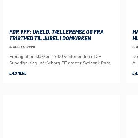
FØR VFF: UHELD, TÆLLEREMSE OG FRA
H
TRISTHED TIL JUBEL I DOMKIRKEN
H
6. AUGUST 2026
5. 
Fredag aften klokken 19.00 venter endnu et 3F
De
Superliga-slag, når Viborg FF gæster Sydbank Park.
AL
LÆS MERE
LÆ