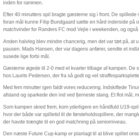
inden for rammen.
Efter 40 minutters spil bragte gæsterne sig i front. De spilled
foran mål kunne Filip Bundgaard sætte en hård inderside på o
matchvinder for Randers FC mod Vejle i weekenden, og også p
Anden halvleg blev mindre chancerig, men det var tæt på, at 
pausen. Mads Hansen, der var dagens anfører, sendte et indl
susede lige forbi mål.
Gæsterne øgede til 2-0 med et kvarter tilbage af kampen. De 
hos Laurits Pedersen, der fra så godt og vel straffesparksplett
Med fem minutter igen faldt vores reducering. Indskiftede Tinu
afstand og sparkede den ind ved fjerneste stang. Et flot mål, 
Som kampen skred frem, kom yderligere en håndfuld U19-spil
hvor der både var spilletid til de førsteholdsspillere, der man
der havde trængte til en god matchning på seniorniveau.
Den næste Future Cup-kamp er planlagt til at blive spillet o