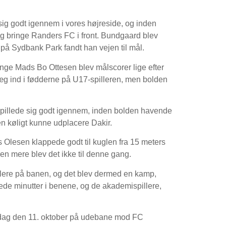
e sig godt igennem i vores højreside, og inden
g bringe Randers FC i front. Bundgaard blev
å Sydbank Park fandt han vejen til mål.
unge Mads Bo Ottesen blev målscorer lige efter
æg ind i fødderne på U17-spilleren, men bolden
spillede sig godt igennem, inden bolden havende
en køligt kunne udplacere Dakir.
s Olesen klappede godt til kuglen fra 15 meters
men mere blev det ikke til denne gang.
lere på banen, og det blev dermed en kamp,
glede minutter i benene, og de akademispillere,
nsdag den 11. oktober på udebane mod FC