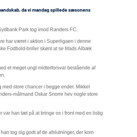
C-mandskab, da vi mandag spillede sæsonens
 Sydbank Park tog imod Randers FC.
ere har været i aktion i Superligaen i denne
ke Fodbold-briller skønt at se Mads Albæk
t med et meget ungt midterforsvar bestående af
en.
ng med store chancer i begge ender. Mikkel
anders-målmand Oskar Snorre hev nogle store
var han tæt på at bringe os i front med en listig
han tog sig godt af de afslutninger, der kom