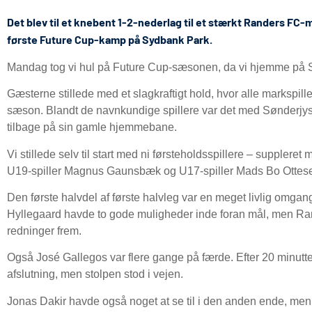
Det blev til et knebent 1-2-nederlag til et stærkt Randers F
første Future Cup-kamp på Sydbank Park.
Mandag tog vi hul på Future Cup-sæsonen, da vi hjemme på
Gæsterne stillede med et slagkraftigt hold, hvor alle markspill
sæson. Blandt de navnkundige spillere var det med Sønderjys
tilbage på sin gamle hjemmebane.
Vi stillede selv til start med ni førsteholdsspillere – supplere
U19-spiller Magnus Gaunsbæk og U17-spiller Mads Bo Ottes
Den første halvdel af første halvleg var en meget livlig omga
Hyllegaard havde to gode muligheder inde foran mål, men R
redninger frem.
Også José Gallegos var flere gange på færde. Efter 20 minutter 
afslutning, men stolpen stod i vejen.
Jonas Dakir havde også noget at se til i den anden ende, men 