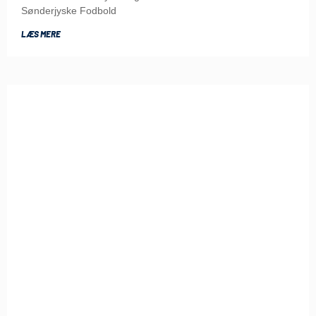
Sønderjyske Fodbold
LÆS MERE