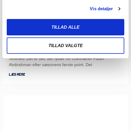
Vis detaljer
TILLAD ALLE
FATAH EFTER STÆRKT POINT
TILLAD VALGTE
7. AUGUST 2026
Stolthed! Det er det, der fylder for cheftræner Fatah
Abdirahman efter sæsonens første point. Det
LÆS MERE