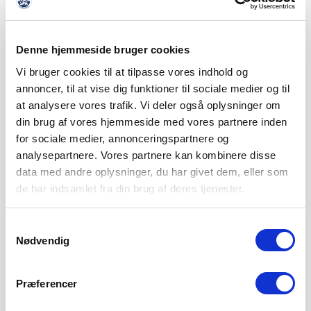
Denne hjemmeside bruger cookies
Vi bruger cookies til at tilpasse vores indhold og
annoncer, til at vise dig funktioner til sociale medier og til
at analysere vores trafik. Vi deler også oplysninger om
din brug af vores hjemmeside med vores partnere inden
for sociale medier, annonceringspartnere og
analysepartnere. Vores partnere kan kombinere disse
data med andre oplysninger, du har givet dem, eller som
de har indsamlet fra din brug af deres tjenester.
Samtykkevalg
Nødvendig
SØNDERJYSKE FODBOLD HENTER
Præferencer
TOPSCORER I ESTLAND
4. AUGUST 2026