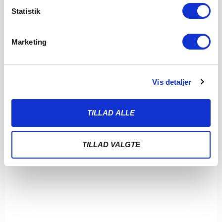
Statistik
Sønderjyske Fodbold henter den gambiske angriber Bubacarr
Tambedou, der er topscorer i den estiske liga.
LÆS MERE
Marketing
Vis detaljer
TILLAD ALLE
TILLAD VALGTE