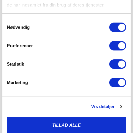
de har indsamlet fra din brug af deres tjenester.
Samtykkevalg
Nødvendig
Præferencer
Statistik
Marketing
THISTED FC VENTER I 2. RUNDE AF BETANO
POKALEN
Vis detaljer
6. AUGUST 2026
Vi træder ind i 2. runde af Betano Pokalen, hvor Thisted FC
fra 2. division
TILLAD ALLE
LÆS MERE