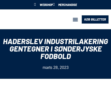
WEBSHOP
MERCHANDISE
KØB BILLETTER
BLIV PARTNER
HADERSLEV INDUSTRILAKERING
GENTEGNER I SØNDERJYSKE
FODBOLD
marts 28, 2023