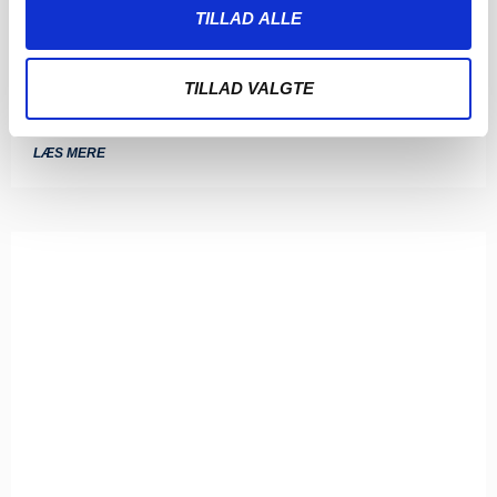
SØNDERJYSKE FODBOLD HENTER
TILLAD ALLE
TOPSCORER I ESTLAND
4. AUGUST 2026
TILLAD VALGTE
Sønderjyske Fodbold henter den gambiske angriber
Bubacarr Tambedou, der er topscorer i den estiske liga.
LÆS MERE