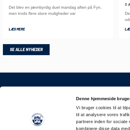
3. 
Det blev en jævnbyrdig duel mandag aften på Fyn,
De
men trods flere store muligheder var
ud
LÆS MERE
LÆ
SE ALLE NYHEDER
KONTAKT
Denne hjemmeside bruger
Sønderjyske Fodbold
Vi bruger cookies til at til
Stadionvej 5, 6100 H
til at analysere vores tra
E-mail: kontakt@soen
partnere inden for sociale
Tlf: +45 4248 0387
kombinere disse data med a