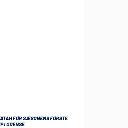
 FATAH FØR SÆSONENS FØRSTE
P I ODENSE