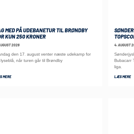
AG MED PÅ UDEBANETUR TIL BRØNDBY
SØNDER
OR KUN 250 KRONER
TOPSCO
AUGUST 2026
4. AUGUST 2
ndag den 17. august venter næste udekamp for
Sønderjys
 lyseblå, når turen går til Brøndby
Bubacarr T
liga.
S MERE
LÆS MERE