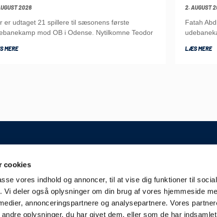
AUGUST 2026
2. AUGUST 2
r er udtaget 21 spillere til sæsonens første
Fatah Abd
ebanekamp mod OB i Odense. Nytilkomne Teodor
udebaneka
S MERE
LÆS MERE
GENERELT
 cookies
 A/S
Kontakt
passe vores indhold og annoncer, til at vise dig funktioner til soci
Kampplan
aderslev
fik. Vi deler også oplysninger om din brug af vores hjemmeside m
Bliv partner
derjyskefodbold.dk
 medier, annonceringspartnere og analysepartnere. Vores partne
Fakturering
ndre oplysninger, du har givet dem, eller som de har indsamlet 