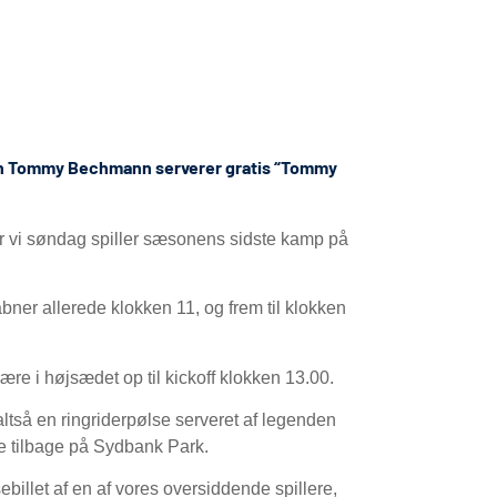
den Tommy Bechmann serverer gratis “Tommy
år vi søndag spiller sæsonens sidste kamp på
bner allerede klokken 11, og frem til klokken
ære i højsædet op til kickoff klokken 13.00.
altså en ringriderpølse serveret af legenden
le tilbage på Sydbank Park.
ebillet af en af vores oversiddende spillere,