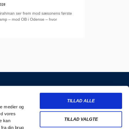
026
irahman ser frem mod sæsonens første
mp – mod OB i Odense – hvor
INFORMATION
TILLAD ALLE
Billetter
ale medier og
Merchandise
ed vores
Nyhedsbrev
TILLAD VALGTE
re kan
Handelsbetingelser
fra din brug