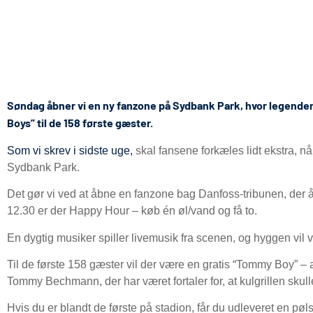
Søndag åbner vi en ny fanzone på Sydbank Park, hvor legen
Boys” til de 158 første gæster.
Som vi skrev i sidste uge,
skal fansene forkæles lidt ekstra, n
Sydbank Park.
Det gør vi ved at åbne en fanzone bag Danfoss-tribunen, der å
12.30 er der Happy Hour – køb én øl/vand og få to.
En dygtig musiker spiller livemusik fra scenen, og hyggen vil v
Til de første 158 gæster vil der være en gratis “Tommy Boy” – 
Tommy Bechmann, der har været fortaler for, at kulgrillen skul
Hvis du er blandt de første på stadion, får du udleveret en pøls