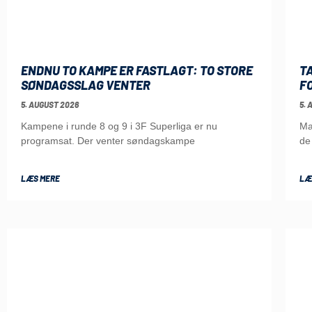
ENDNU TO KAMPE ER FASTLAGT: TO STORE
T
SØNDAGSSLAG VENTER
F
5. AUGUST 2026
5. 
Kampene i runde 8 og 9 i 3F Superliga er nu
Ma
programsat. Der venter søndagskampe
de
LÆS MERE
LÆ