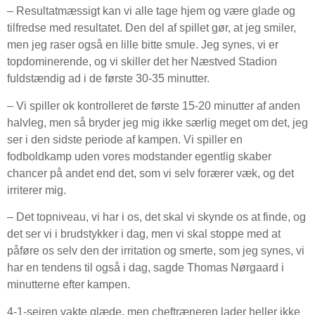
– Resultatmæssigt kan vi alle tage hjem og være glade og
tilfredse med resultatet. Den del af spillet gør, at jeg smiler,
men jeg raser også en lille bitte smule. Jeg synes, vi er
topdominerende, og vi skiller det her Næstved Stadion
fuldstændig ad i de første 30-35 minutter.
– Vi spiller ok kontrolleret de første 15-20 minutter af anden
halvleg, men så bryder jeg mig ikke særlig meget om det, jeg
ser i den sidste periode af kampen. Vi spiller en
fodboldkamp uden vores modstander egentlig skaber
chancer på andet end det, som vi selv forærer væk, og det
irriterer mig.
– Det topniveau, vi har i os, det skal vi skynde os at finde, og
det ser vi i brudstykker i dag, men vi skal stoppe med at
påføre os selv den der irritation og smerte, som jeg synes, vi
har en tendens til også i dag, sagde Thomas Nørgaard i
minutterne efter kampen.
4-1-sejren vakte glæde, men cheftræneren lader heller ikke